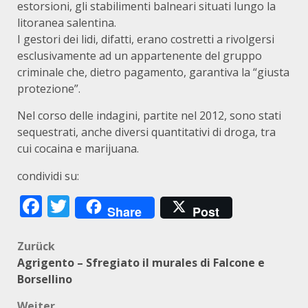
estorsioni, gli stabilimenti balneari situati lungo la
litoranea salentina.
I gestori dei lidi, difatti, erano costretti a rivolgersi
esclusivamente ad un appartenente del gruppo
criminale che, dietro pagamento, garantiva la “giusta
protezione”.
Nel corso delle indagini, partite nel 2012, sono stati
sequestrati, anche diversi quantitativi di droga, tra
cui cocaina e marijuana.
condividi su:
Facebook
Twitter
Share
Post
Beitragsnavigation
Zurück
Agrigento – Sfregiato il murales di Falcone e
Borsellino
Weiter