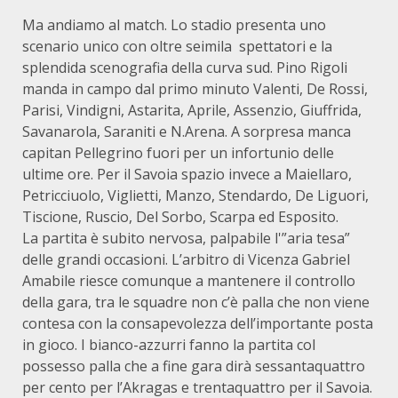
Ma andiamo al match. Lo stadio presenta uno
scenario unico con oltre seimila spettatori e la
splendida scenografia della curva sud. Pino Rigoli
manda in campo dal primo minuto Valenti, De Rossi,
Parisi, Vindigni, Astarita, Aprile, Assenzio, Giuffrida,
Savanarola, Saraniti e N.Arena. A sorpresa manca
capitan Pellegrino fuori per un infortunio delle
ultime ore. Per il Savoia spazio invece a Maiellaro,
Petricciuolo, Viglietti, Manzo, Stendardo, De Liguori,
Tiscione, Ruscio, Del Sorbo, Scarpa ed Esposito.
La partita è subito nervosa, palpabile l'”aria tesa”
delle grandi occasioni. L’arbitro di Vicenza Gabriel
Amabile riesce comunque a mantenere il controllo
della gara, tra le squadre non c’è palla che non viene
contesa con la consapevolezza dell’importante posta
in gioco. I bianco-azzurri fanno la partita col
possesso palla che a fine gara dirà sessantaquattro
per cento per l’Akragas e trentaquattro per il Savoia.