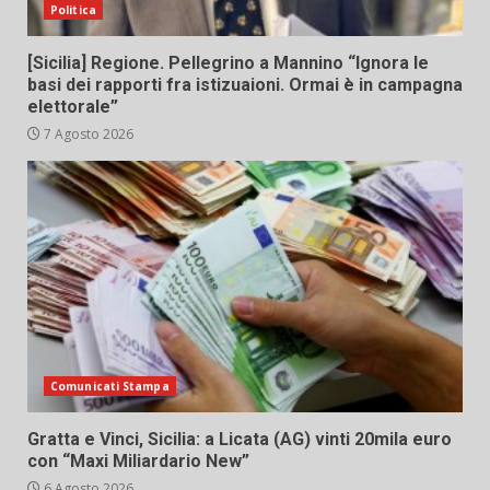
Politica
[Sicilia] Regione. Pellegrino a Mannino “Ignora le
basi dei rapporti fra istizuaioni. Ormai è in campagna
elettorale”
7 Agosto 2026
Comunicati Stampa
Gratta e Vinci, Sicilia: a Licata (AG) vinti 20mila euro
con “Maxi Miliardario New”
6 Agosto 2026