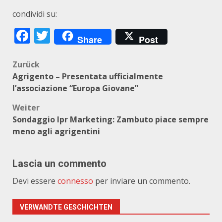
condividi su:
Facebook
Twitter
Share
Post
Beitragsnavigation
Zurück
Agrigento – Presentata ufficialmente
l’associazione “Europa Giovane”
Weiter
Sondaggio Ipr Marketing: Zambuto piace sempre
meno agli agrigentini
Lascia un commento
Devi essere
connesso
per inviare un commento.
VERWANDTE GESCHICHTEN