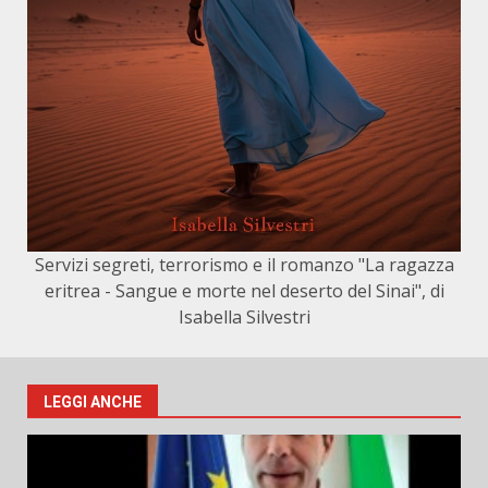
Servizi segreti, terrorismo e il romanzo "La ragazza
eritrea - Sangue e morte nel deserto del Sinai", di
Isabella Silvestri
LEGGI ANCHE