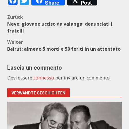
Facebook
Twitter
Share
Post
Beitragsnavigation
Zurück
Neve: giovane ucciso da valanga, denunciati i
fratelli
Weiter
Beirut: almeno 5 morti e 50 feriti in un attentato
Lascia un commento
Devi essere
connesso
per inviare un commento.
VERWANDTE GESCHICHTEN