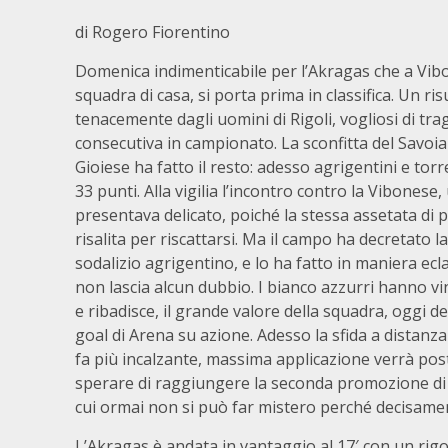
di Rogero Fiorentino
Domenica indimenticabile per l’Akragas che a Vibo
squadra di casa, si porta prima in classifica. Un ri
tenacemente dagli uomini di Rigoli, vogliosi di tra
consecutiva in campionato. La sconfitta del Savoi
Gioiese ha fatto il resto: adesso agrigentini e torr
33 punti. Alla vigilia l’incontro contro la Vibonese, u
presentava delicato, poiché la stessa assetata di 
risalita per riscattarsi. Ma il campo ha decretato l
sodalizio agrigentino, e lo ha fatto in maniera ecl
non lascia alcun dubbio. I bianco azzurri hanno vi
e ribadisce, il grande valore della squadra, oggi de
goal di Arena su azione. Adesso la sfida a distanza
fa più incalzante, massima applicazione verrà post
sperare di raggiungere la seconda promozione di f
cui ormai non si può far mistero perché decisamen
L’Akragas è andata in vantaggio al 17′ con un rig