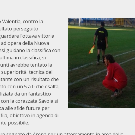
 Valentia, contro la
sultato perseguito
guardare l’ottava vittoria
a ad opera della Nuova
esi guidano la classifica con
ltima in classifica, si
punti avrebbe tentato la
a superiorità tecnica del
atante con un risultato che
nto con un 5 a 0 che esalta,
liziata da un fantastico
 con la corazzata Savoia si
a alle sfide future per
ila, obiettivo in agenda di
te possibile.
ore segnato da Arena per un atterramento in area dello