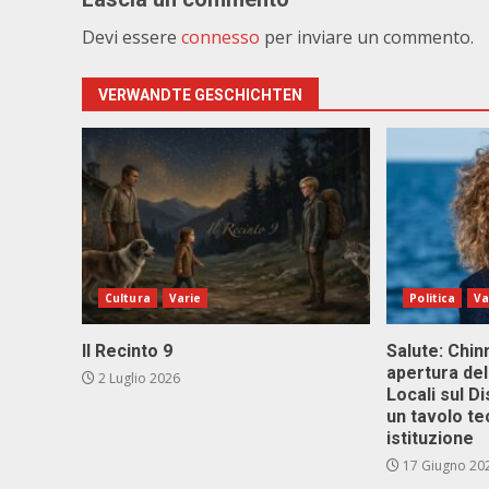
Devi essere
connesso
per inviare un commento.
VERWANDTE GESCHICHTEN
Cultura
Varie
Politica
Va
Il Recinto 9
Salute: Chinn
apertura del
2 Luglio 2026
Locali sul D
un tavolo te
istituzione
17 Giugno 20