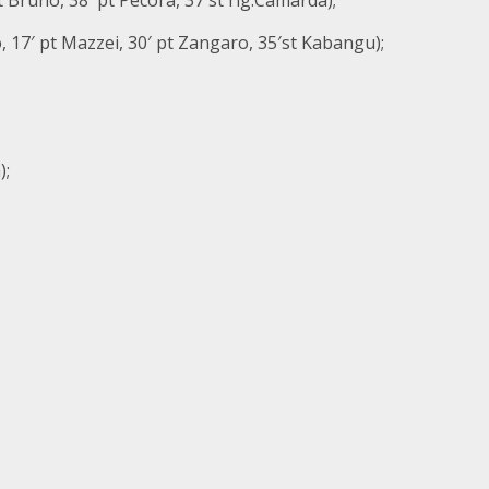
t Bruno, 38′ pt Pecora, 37′st rig.Camarda);
 17′ pt Mazzei, 30′ pt Zangaro, 35′st Kabangu);
);