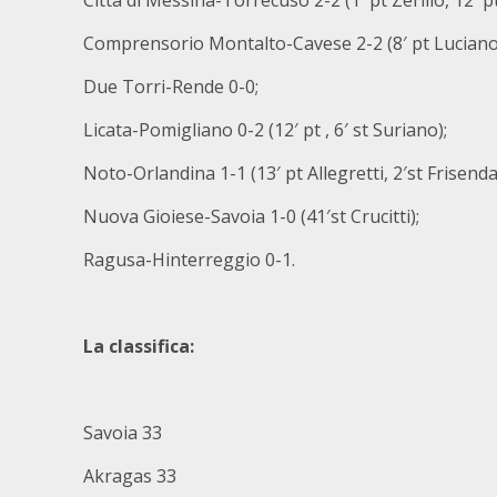
Città di Messina-Torrecuso 2-2 (1′ pt Zerillo, 12′ p
Comprensorio Montalto-Cavese 2-2 (8′ pt Luciano,
Due Torri-Rende 0-0;
Licata-Pomigliano 0-2 (12′ pt , 6′ st Suriano);
Noto-Orlandina 1-1 (13′ pt Allegretti, 2′st Frisenda
Nuova Gioiese-Savoia 1-0 (41′st Crucitti);
Ragusa-Hinterreggio 0-1.
La classifica:
Savoia 33
Akragas 33