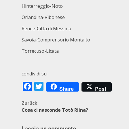
Hinterreggio-Noto
Orlandina-Vibonese
Rende-Città di Messina
Savoia-Comprensorio Montalto
Torrecuso-Licata
condividi su:
Facebook
Twitter
Share
Post
Beitragsnavigation
Zurück
Cosa ci nasconde Totò Riina?
Lascia un commento