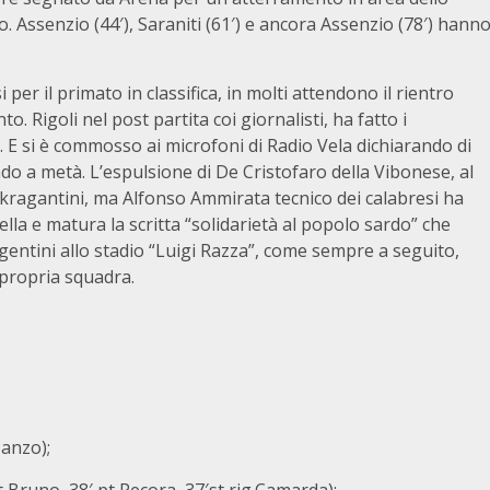
o. Assenzio (44′), Saraniti (61′) e ancora Assenzio (78′) hann
 per il primato in classifica, in molti attendono il rientro
o. Rigoli nel post partita coi giornalisti, ha fatto i
. E si è commosso ai microfoni di Radio Vela dichiarando di
endo a metà. L’espulsione di De Cristofaro della Vibonese, al
 akragantini, ma Alfonso Ammirata tecnico dei calabresi ha
lla e matura la scritta “solidarietà al popolo sardo” che
entini allo stadio “Luigi Razza”, come sempre a seguito,
 propria squadra.
Manzo);