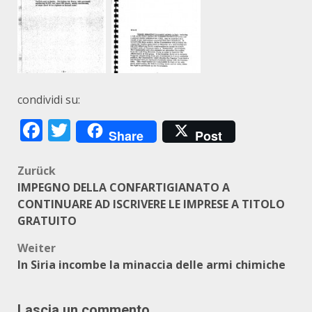
condividi su:
Facebook
Twitter
Share
Post
Beitragsnavigation
Zurück
IMPEGNO DELLA CONFARTIGIANATO A
CONTINUARE AD ISCRIVERE LE IMPRESE A TITOLO
GRATUITO
Weiter
In Siria incombe la minaccia delle armi chimiche
Lascia un commento