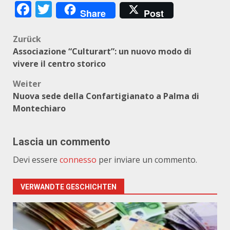
Facebook
Twitter
Share
Post
Beitragsnavigation
Zurück
Associazione “Culturart”: un nuovo modo di
vivere il centro storico
Weiter
Nuova sede della Confartigianato a Palma di
Montechiaro
Lascia un commento
Devi essere
connesso
per inviare un commento.
VERWANDTE GESCHICHTEN