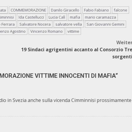
ata
COMMEMORAZIONE
Danilo Giracello
Fabio Fabiano
falcone
iminnisi
Ida Castellucci
Lucia Calì
mafia
mario caramazza
 Ferrara
Salvatore Nocera
salvatore vella
San Giovanni Gemini
cenzo Agostino
Vincenzo Romano
vittime
Weite
19 Sindaci agrigentini accanto al Consorzio Tr
sorgent
RAZIONE VITTIME INNOCENTI DI MAFIA
“
a radio in Svezia anche sulla vicenda Cimminnisi prossimamente