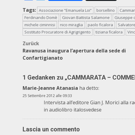
Tags:
Associazione “Emanuela Loi”
borsellino
Cammar
Ferdinando Domè
Giovan Battista Salamone
Giuseppe c
michele ciminnisi
nico miraglia
paolo ficalora
Salvatore
Sostituto Procuratore di Agrigrigento
tiziana ficalora
Vin
Beitragsnavigation
Zurück
Ravanusa inaugura l’apertura della sede di
Confartigianato
1 Gedanken zu „
CAMMARATA – COMMEMO
Marie-Jeanne Atanasia
ha detto:
25 Settembre 2012 alle 09:33
Intervista all’editore Gian J. Morici all
in audiolibro italosvedese
Lascia un commento