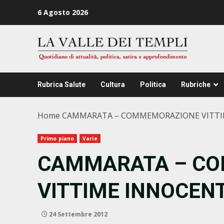
Zum
6 Agosto 2026
Inhalt
springen
Rubrica Salute
Cultura
Politica
Rubriche
Home
CAMMARATA – COMMEMORAZIONE VITTIM
Primo piano
Varie
CAMMARATA – C
VITTIME INNOCENT
24 Settembre 2012