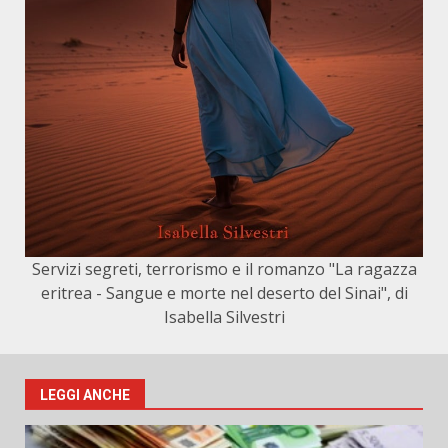
Servizi segreti, terrorismo e il romanzo "La ragazza
eritrea - Sangue e morte nel deserto del Sinai", di
Isabella Silvestri
LEGGI ANCHE