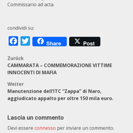
Commissario ad acta.
condividi su:
Facebook
Twitter
Share
Post
Beitragsnavigation
Zurück
CAMMARATA – COMMEMORAZIONE VITTIME
INNOCENTI DI MAFIA
Weiter
Manutenzione dell’ITC “Zappa” di Naro,
aggiudicato appalto per oltre 150 mila euro.
Lascia un commento
Devi essere
connesso
per inviare un commento.