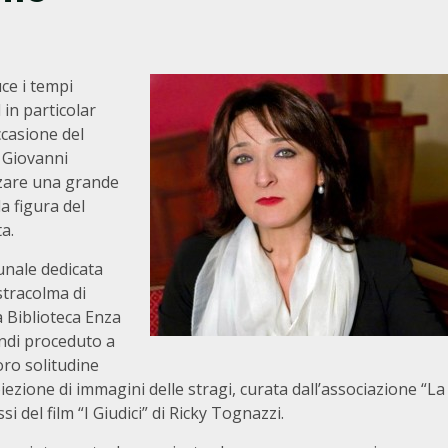
ce i tempi
 in particolar
ccasione del
e Giovanni
zzare una grande
a figura del
a.
munale dedicata
stracolma di
a Biblioteca Enza
indi proceduto a
loro solitudine
roiezione di immagini delle stragi, curata dall’associazione “La
si del film “I Giudici” di Ricky Tognazzi.