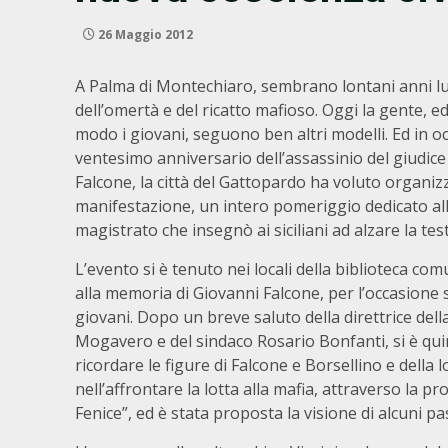
26 Maggio 2012
A Palma di Montechiaro, sembrano lontani anni lu
dell’omertà e del ricatto mafioso. Oggi la gente, ed
modo i giovani, seguono ben altri modelli. Ed in o
ventesimo anniversario dell’assassinio del giudic
Falcone, la città del Gattopardo ha voluto organi
manifestazione, un intero pomeriggio dedicato all
magistrato che insegnò ai siciliani ad alzare la test
L’evento si è tenuto nei locali della biblioteca co
alla memoria di Giovanni Falcone, per l’occasione 
giovani. Dopo un breve saluto della direttrice dell
Mogavero e del sindaco Rosario Bonfanti, si è qu
ricordare le figure di Falcone e Borsellino e della 
nell’affrontare la lotta alla mafia, attraverso la p
Fenice”, ed è stata proposta la visione di alcuni pas