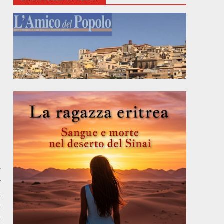
r
r
a
e
e