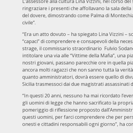
L’assessore alla cultura Lina Vizzini, nel corso de
ringraziare i presenti che affollavano la sala della
del dovere, dimostrando come Palma di Montechiar
civile”.
“Era un atto dovuto – ha spiegato Lina Vizzini – sof
“capaci” di comprendere e consapevoli della necessit
strage, il commissario straordinario Fulvio Sodano 
intitolare una via alle “Vittime della Mafia”, una p
nostri giovani, passano parecchie ore in quella pi
ancora molti ragazzi che non sanno tutta la verità
quanto amministratori, dovrà essere quello di divul
Sicilia trasmessoci dai due magistrati assassinati d
“In questi 20 anni, nessuno ha mai ricordato l’event
gli uomini di legge che hanno sacrificato la propria v
pomeriggio di riflessione proposto dall’Amministr
questi uomini, per farci comprendere che per pers
onesti e cittadini responsabili ogni giorno”, ha con