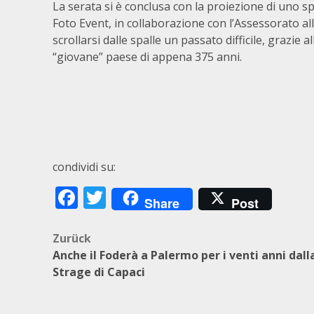
La serata si è conclusa con la proiezione di uno s
Foto Event, in collaborazione con l’Assessorato all
scrollarsi dalle spalle un passato difficile, grazi
“giovane” paese di appena 375 anni.
condividi su:
Facebook
Twitter
Share
Post
Beitragsnavigation
Zurück
Anche il Foderà a Palermo per i venti anni dall
Strage di Capaci