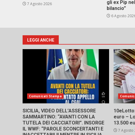
gli ex Pip ne
7 Agosto 2026
bilancio”
6 Agosto 202
LEGGI ANCHE
Comunicati Stampa
Comunic
SICILIA, VIDEO DELL’ASSESSORE
10eLotto: 
SAMMARTINO: “AVANTI CON LA
euro – Lo
TUTELA DEI CACCIATORI”. INSORGE
13.500 e
IL WWF: “PAROLE SCONCERTANTI E
7 Agosto
INACCETTABILI! MENTRE IN SICILIA