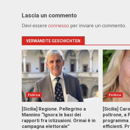
Lascia un commento
Devi essere
connesso
per inviare un commento.
VERWANDTE GESCHICHTEN
Politica
Politica
[Sicilia] Regione. Pellegrino a
[Sicilia] Car
Mannino “Ignora le basi dei
poltrone, a
rapporti fra istizuaioni. Ormai è in
programma p
campagna elettorale”
efficienti. P