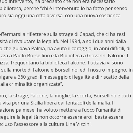
l suo intervento, ha precisato che non era necessario
 biblioteca, perché “chi è intervenuto lo ha fatto per senso
o sia oggi una città diversa, con una nuova coscienza
fermarsi a riflettere sulla strage di Capaci, che ci ha resi
à di rivalutare la legalità. Nel 1994, a soli due anni dalla
che guidava Palma, ha avuto il coraggio, in anni difficili, di
iazza a Paolo Borsellino e la Biblioteca a Giovanni Falcone. I
azza, frequentano la biblioteca Falcone. Tuttavia vi sono
 sulla morte di Falcone e Borsellino, ed il nostro impegno, in
gare a 360 gradi il messaggio di legalità e di riscatto della
alla criminalità organizzata”.
o, la strage, Falcone, la moglie, la scorta, Borsellino e tutti
ita per una Sicilia libera dai tentacoli della mafia. Il
azione palmese, ha voluto mettere a fuoco l’umanità di
eguire la legalità non occorre essere eroi, basta essere
cluso l’assessore alla cultura Lina Vizzini.