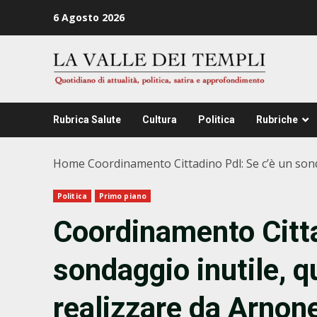
Zum
6 Agosto 2026
Inhalt
springen
Rubrica Salute
Cultura
Politica
Rubriche
Home
Coordinamento Cittadino Pdl: Se c’è un sond
Politica
Primo piano
Coordinamento Citta
sondaggio inutile, q
realizzare da Arnon