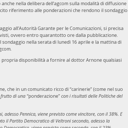
 anche nella delibera dell’agcom sulla modalità di diffusione
esplicito riferimento alle ponderazioni che rendono il sondaggio
daggio all’Autorità Garante per le Comunicazioni, si precisa
evisti, ovvero entro quarantotto ore dalla pubblicazione.
l sondaggio nella serata di lunedì 16 aprile e la mattina di
agcom.
a propria disponibilità a fornire al dottor Arnone qualsiasi
e, che in un comunicato ricco di “carinerie” (come nel suo
frutto di una “
ponderazione”
con i risultati delle Politiche del
ni, adesso Pennica, viene previsto come vincitore, con il 38%. E
to il Partito Democratico di Veltroni secondo, adesso la
to Democratico, viene prevista come seconda, con il 23%.