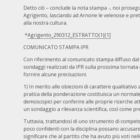
Detto ciò – conclude la nota stampa -, noi prose
Agrigento, lasciando ad Arnone le velenose e pr
alla nostra cultura.
*
Agrigento_290312_ESTRATTO(1)[1]
COMUNICATO STAMPA IPR
Con riferimento al comunicato stampa diffuso dal d
sondaggi realizzati da IPR sulla prossima tornata e
fornire alcune precisazioni.
1) In merito alle obiezioni di carattere qualitativ
pratica della ponderazione costituisca un normale pr
demoscopici per conferire alle proprie ricerche at
un sondaggio a rilevanza scientifica, così come pr
Tuttavia, trattandosi di uno strumento di compet
poco confidenti con la disciplina possano accusar
significare che al partito che ha avuto più voti n