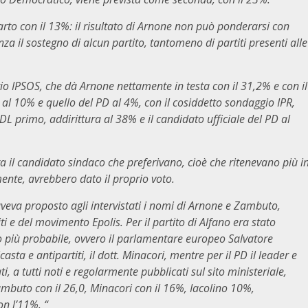
rto con il 13%: il risultato di Arnone non può ponderarsi con
za il sostegno di alcun partito, tantomeno di partiti presenti alle
gio IPSOS, che dà Arnone nettamente in testa con il 31,2% e con il
al 10% e quello del PD al 4%, con il cosiddetto sondaggio IPR,
DL primo, addirittura al 38% e il candidato ufficiale del PD al
era il candidato sindaco che preferivano, cioè che ritenevano più i
ente, avrebbero dato il proprio voto.
aveva proposto agli intervistati i nomi di Arnone e Zambuto,
iti e del movimento Epolis. Per il partito di Alfano era stato
o più probabile, ovvero il parlamentare europeo Salvatore
asta e antipartiti, il dott. Minacori, mentre per il PD il leader e
, a tutti noti e regolarmente pubblicati sul sito ministeriale,
ambuto con il 26,0, Minacori con il 16%, Iacolino 10%,
n l’11%. “