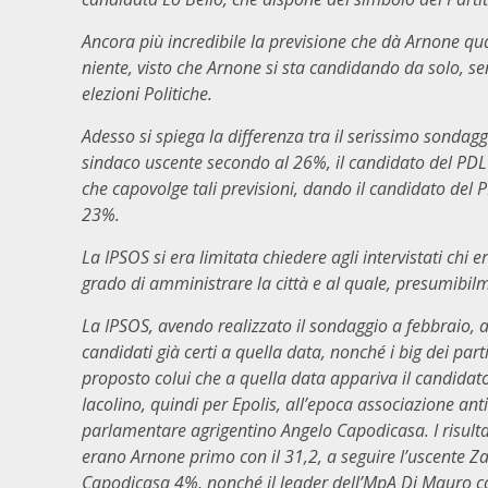
Ancora più incredibile la previsione che dà Arnone qua
niente, visto che Arnone si sta candidando da solo, sen
elezioni Politiche.
Adesso si spiega la differenza tra il serissimo sondag
sindaco uscente secondo al 26%, il candidato del PDL 
che capovolge tali previsioni, dando il candidato del P
23%.
La IPSOS si era limitata chiedere agli intervistati chi 
grado di amministrare la città e al quale, presumibilm
La IPSOS, avendo realizzato il sondaggio a febbraio, 
candidati già certi a quella data, nonché i big dei part
proposto colui che a quella data appariva il candidat
Iacolino, quindi per Epolis, all’epoca associazione antic
parlamentare agrigentino Angelo Capodicasa. I risultati
erano Arnone primo con il 31,2, a seguire l’uscente Z
Capodicasa 4%, nonché il leader dell’MpA Di Mauro co