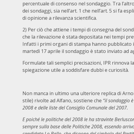
percentuale di consenso nel sondaggio. Tra l’altro
dei sondaggi, sia nell’art. 1 che nell’art. 5 si fa 
di opinione a rilevanza scientifica.
2) Per ciò che attiene i tempi di consegna del son
che la rilevazione è stata depositata nei tempi pr
Infatti i primi organi di stampa hanno pubblicato i
martedì 17 aprile il sondaggio è stato inviato ad 
Formulate tali semplici precisazioni, IPR rinnova l
spiegazione utile a soddisfare dubbi e curiosità.
Non manca in ultimo una ulteriore replica di Arnon
stile) rivolte ad Alfano, sostiene che
“il sondaggio è 
2008 e delle liste del Consiglio Comunale del 2007.
E poiché le politiche del 2008 le ha stravinte Berlusco
sempre sulla base delle Politiche 2008, essendo arriva
candidata Lo Bello, che dispone del simbolo del Parti