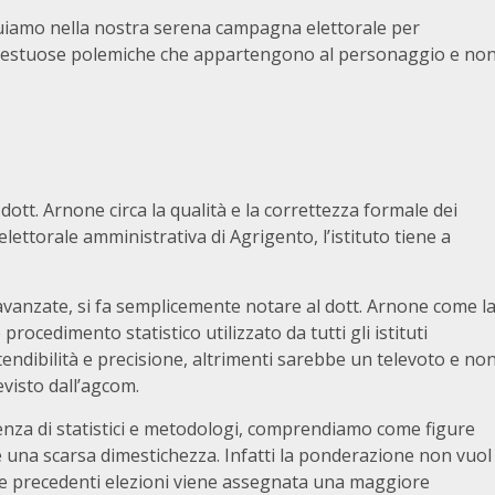
guiamo nella nostra serena campagna elettorale per
etestuose polemiche che appartengono al personaggio e no
ott. Arnone circa la qualità e la correttezza formale dei
lettorale amministrativa di Agrigento, l’istituto tiene a
o avanzate, si fa semplicemente notare al dott. Arnone come l
ocedimento statistico utilizzato da tutti gli istituti
tendibilità e precisione, altrimenti sarebbe un televoto e no
evisto dall’agcom.
enza di statistici e metodologi, comprendiamo come figure
e una scarsa dimestichezza. Infatti la ponderazione non vuol
elle precedenti elezioni viene assegnata una maggiore