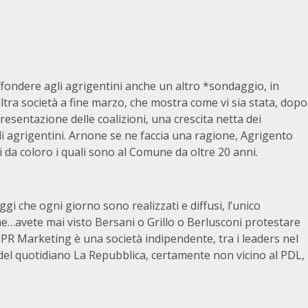
ffondere agli agrigentini anche un altro *sondaggio, in
 altra società a fine marzo, che mostra come vi sia stata, dopo
presentazione delle coalizioni, una crescita netta dei
li agrigentini. Arnone se ne faccia una ragione, Agrigento
 da coloro i quali sono al Comune da oltre 20 anni.
aggi che ogni giorno sono realizzati e diffusi, l’unico
ne…avete mai visto Bersani o Grillo o Berlusconi protestare
 IPR Marketing è una società indipendente, tra i leaders nel
o del quotidiano La Repubblica, certamente non vicino al PDL,