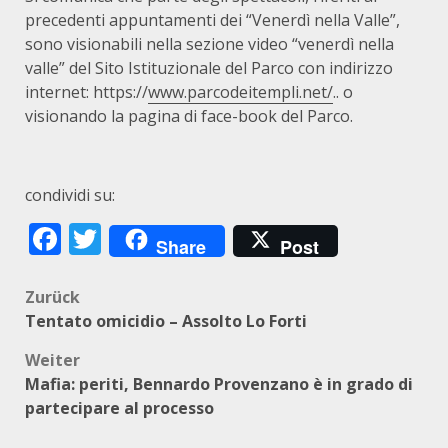
precedenti appuntamenti dei “Venerdì nella Valle”,
sono visionabili nella sezione video “venerdì nella
valle” del Sito Istituzionale del Parco con indirizzo
internet: https://
www.parcodeitempli.net/
.. o
visionando la pagina di face-book del Parco.
condividi su:
Facebook
Twitter
Share
Post
Beitragsnavigation
Zurück
Tentato omicidio – Assolto Lo Forti
Weiter
Mafia: periti, Bennardo Provenzano è in grado di
partecipare al processo