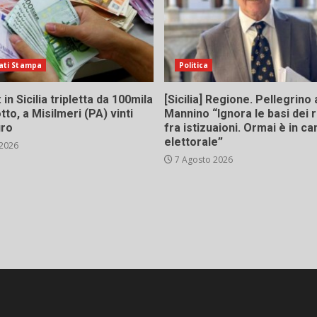
ati Stampa
Politica
in Sicilia tripletta da 100mila
[Sicilia] Regione. Pellegrino 
tto, a Misilmeri (PA) vinti
Mannino “Ignora le basi dei 
uro
fra istizuaioni. Ormai è in 
elettorale”
 2026
7 Agosto 2026