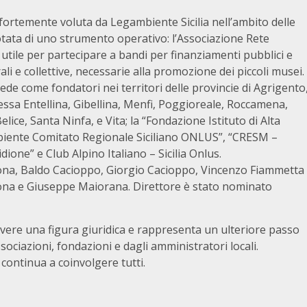
ortemente voluta da Legambiente Sicilia nell’ambito delle
otata di uno strumento operativo: l’Associazione Rete
utile per partecipare a bandi per finanziamenti pubblici e
rali e collettive, necessarie alla promozione dei piccoli musei.
vede come fondatori nei territori delle provincie di Agrigento
ssa Entellina, Gibellina, Menfi, Poggioreale, Roccamena,
lice, Santa Ninfa, e Vita; la “Fondazione Istituto di Alta
mbiente Comitato Regionale Siciliano ONLUS”, “CRESM –
dione” e Club Alpino Italiano – Sicilia Onlus.
ivona, Baldo Cacioppo, Giorgio Cacioppo, Vincenzo Fiammetta
Tona e Giuseppe Maiorana. Direttore è stato nominato
avere una figura giuridica e rappresenta un ulteriore passo
ociazioni, fondazioni e dagli amministratori locali.
continua a coinvolgere tutti.