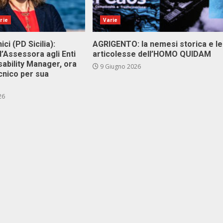
rie
Varie
ici (PD Sicilia):
AGRIGENTO: la nemesi storica e le
l’Assessora agli Enti
articolesse dell’HOMO QUIDAM
isability Manager, ora
9 Giugno 2026
cnico per sua
26