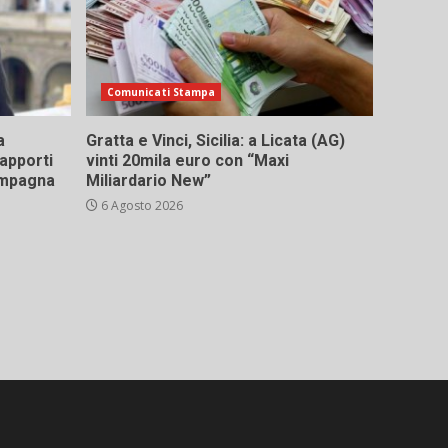
Comunicati Stampa
a
Gratta e Vinci, Sicilia: a Licata (AG)
rapporti
vinti 20mila euro con “Maxi
campagna
Miliardario New”
6 Agosto 2026