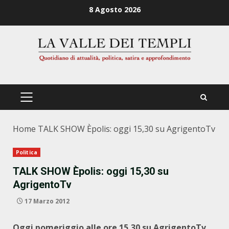
Zum
8 Agosto 2026
Inhalt
springen
PRIMÄRES
MENÜ
Home
TALK SHOW Èpolis: oggi 15,30 su AgrigentoTv
Politica
TALK SHOW Èpolis: oggi 15,30 su
AgrigentoTv
17 Marzo 2012
Oggi pomeriggio alle ore 15,30 su AgrigentoTv