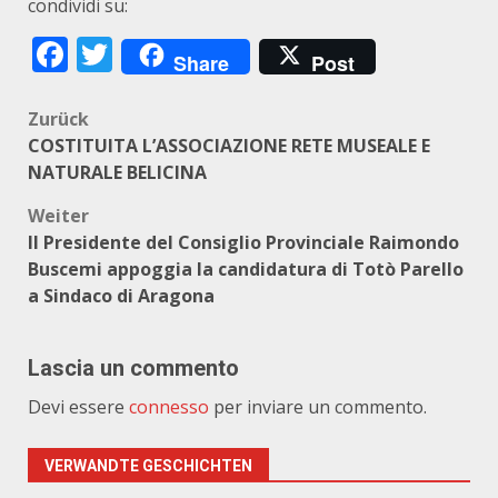
condividi su:
Facebook
Twitter
Share
Post
Beitragsnavigation
Zurück
COSTITUITA L’ASSOCIAZIONE RETE MUSEALE E
NATURALE BELICINA
Weiter
Il Presidente del Consiglio Provinciale Raimondo
Buscemi appoggia la candidatura di Totò Parello
a Sindaco di Aragona
Lascia un commento
Devi essere
connesso
per inviare un commento.
VERWANDTE GESCHICHTEN