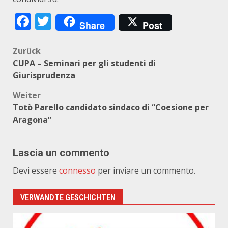
Facebook
Twitter
Share
Post
Beitragsnavigation
Zurück
CUPA – Seminari per gli studenti di
Giurisprudenza
Weiter
Totò Parello candidato sindaco di “Coesione per
Aragona”
Lascia un commento
Devi essere
connesso
per inviare un commento.
VERWANDTE GESCHICHTEN