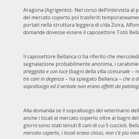
Aragona (Agrigento)- Nel corso dell’intervista al pr
del mercato coperto poi trasferiti temporaneament
portati nella struttura leggera di c/da Zoira, Alf
domande dovesse essere il caposettore Totò Bellan
Il caposettore Bellanca ci ha riferito che mercole
segnalazione probabilmente anonima, i carabinier
arieggiato e con luce
(bagni della villa comunale – n
tre cani in degenza
– ha spiegato Bellanca –
che a de
sopralluogo ed il verbale non erano affetti da patolog
Alla domanda se il sopralluogo del veterinario del
anche i locali al mercato coperto oltre ai bagni de
giorni sono stati tenuti 8 cani di cui 5 cuccioli, B
mercato coperto, i locali erano chiusi, non c’è più nie