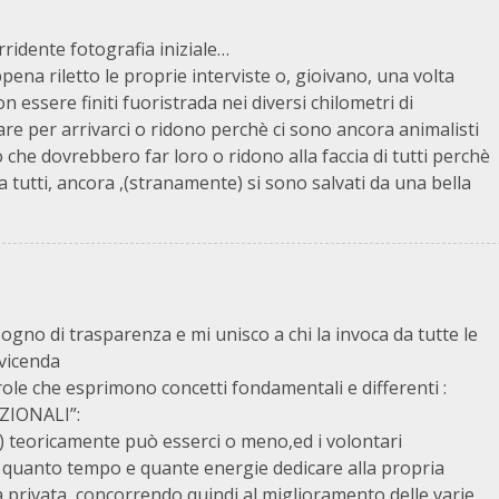
rridente fotografia iniziale…
 riletto le proprie interviste o, gioivano, una volta
n essere finiti fuoristrada nei diversi chilometri di
are per arrivarci o ridono perchè ci sono ancora animalisti
 che dovrebbero far loro o ridono alla faccia di tutti perchè
 tutti, ancora ,(stranamente) si sono salvati da una bella
gno di trasparenza e mi unisco a chi la invoca da tutte le
 vicenda
ole che esprimono concetti fondamentali e differenti :
ZIONALI”:
a) teoricamente può esserci o meno,ed i volontari
 quanto tempo e quante energie dedicare alla propria
a privata, concorrendo quindi al miglioramento delle varie