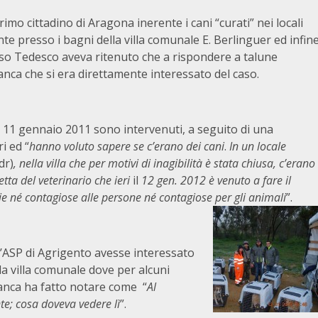
imo cittadino di Aragona inerente i cani “curati” nei locali
e presso i bagni della villa comunale E. Berlinguer ed infin
onso Tedesco aveva ritenuto che a rispondere a talune
ca che si era direttamente interessato del caso.
dì 11 gennaio 2011 sono intervenuti, a seguito di una
i ed “
hanno voluto sapere se c’erano dei cani
.
In un locale
dr)
, nella villa che per motivi di inagibilità è stata chiusa, c’erano
tta del veterinario che ieri
il
12 gen. 2012 è venuto a fare il
ie né contagiose alle persone né contagiose per gli animali
”.
l’ASP di Agrigento avesse interessato
lla villa comunale dove per alcuni
ellanca ha fatto notare come “
Al
nte; cosa doveva vedere lì
”.