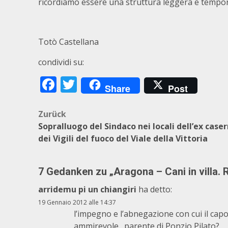
ricordiamo essere una struttura leggera e tempo
Totò Castellana
condividi su:
Facebook
Twitter
Share
Post
Beitragsnavigation
Zurück
Sopralluogo del Sindaco nei locali dell’ex cas
dei Vigili del fuoco del Viale della Vittoria
7 Gedanken zu „
Aragona – Cani in villa.
arridemu pi un chiangiri
ha detto:
19 Gennaio 2012 alle 14:37
l’impegno e l’abnegazione con cui il cap
ammirevole…parente di Ponzio Pilato?