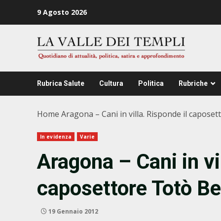
Zum
9 Agosto 2026
Inhalt
springen
Rubrica Salute
Cultura
Politica
Rubriche
Home
Aragona – Cani in villa. Risponde il capose
In evidenza
Varie
Aragona – Cani in vi
caposettore Totò Be
19 Gennaio 2012