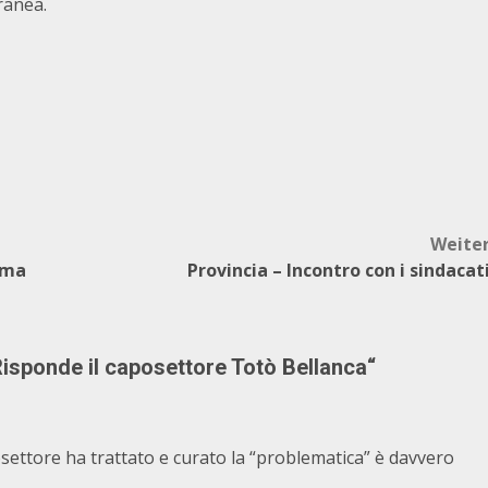
ranea.
Weite
erma
Provincia – Incontro con i sindacat
 Risponde il caposettore Totò Bellanca
“
osettore ha trattato e curato la “problematica” è davvero