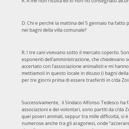
R. A me non risulta ed io non ho consegnato alcun 
D. Chi e perché la mattina del 5 gennaio ha fatto 
nei bagni della villa comunale?
R. I tre cani vivevano sotto il mercato coperto. So
esponenti dell’amministrazione, che chiedevano se
accertato con l’associazione animalisti e mi hanno
mettiamoli in questo locale in disuso (i bagni della
per tre giorni prima di essere trasferiti in c/da Zoi
Successivamente, il Sindaco Alfonso Tedesco ha fat
associazioni e dei volontari, sono partiti da c/da 
quei poveri animali, seppur tra mille difficoltà, si 
numerose anche tra gli aragonesi, onde “azzerare”,