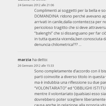
24 Gennaio 2012 alle 21:06
Complimenti ai soggetti per la bella e so
DOMANDINA: ridono perché avevano appena
arrivati in canile,dalla contentezza per no
pericoloso tragitto che si deve attravers
“balenghi” che si dissanguano per far ciò
in tutta questa vicenda,ben conosciuta da
denuncia chilometrica??? …
marzia
ha detto:
26 Gennaio 2012 alle 15:33
Sono completamente d’accordo con il biso
parti coinvolte a diverso titolo in questa
ma è indubbia una riflessione su due par
“VOLONTARIATO” ed “OBBLIGHI ISTITU
mentre il volontariato (qualsiasi esso si
dovrebbero poter scegliere liberamente
causa,anche in relazione alla propria vit