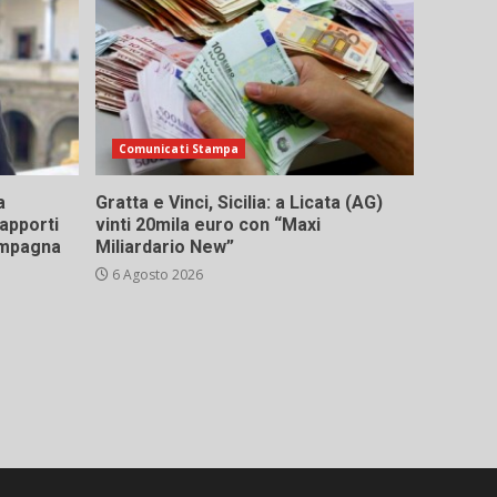
Comunicati Stampa
a
Gratta e Vinci, Sicilia: a Licata (AG)
rapporti
vinti 20mila euro con “Maxi
campagna
Miliardario New”
6 Agosto 2026