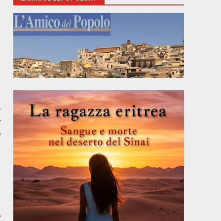
r
r
e