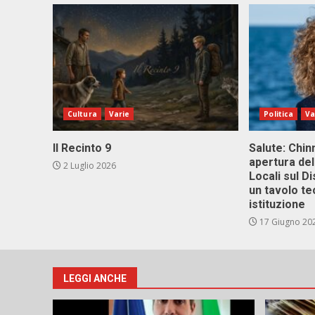
Cultura
Varie
Politica
Va
Il Recinto 9
Salute: Chinn
apertura del
2 Luglio 2026
Locali sul D
un tavolo te
istituzione
17 Giugno 20
LEGGI ANCHE