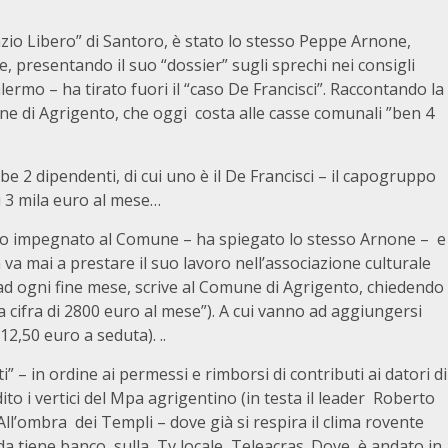
azio Libero” di Santoro, è stato lo stesso Peppe Arnone,
e, presentando il suo “dossier” sugli sprechi nei consigli
lermo – ha tirato fuori il “caso De Francisci”. Raccontando la
 di Agrigento, che oggi costa alle casse comunali ”ben 4
be 2 dipendenti, di cui uno è il De Francisci – il capogruppo
i 3 mila euro al mese…
lto impegnato al Comune – ha spiegato lo stesso Arnone – e
va mai a prestare il suo lavoro nell’associazione culturale
 ad ogni fine mese, scrive al Comune di Agrigento, chiedendo
a cifra di 2800 euro al mese”). A cui vanno ad aggiungersi
2,50 euro a seduta). ..
i” – in ordine ai permessi e rimborsi di contributi ai datori di
to i vertici del Mpa agrigentino (in testa il leader Roberto
 All’ombra dei Templi – dove già si respira il clima rovente
enda tiene banco sulla Tv locale Teleacras. Dove è andato in