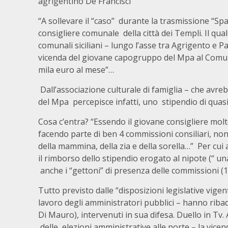
agrigentino De Francisci
“A sollevare il “caso” durante la trasmissione “Sp
consigliere comunale della città dei Templi. Il qual
comunali siciliani – lungo l’asse tra Agrigento e Pa
vicenda del giovane capogruppo del Mpa al Comune
mila euro al mese”…
Dall’associazione culturale di famiglia – che avreb
del Mpa percepisce infatti, uno stipendio di quas
Cosa c’entra? “Essendo il giovane consigliere mo
facendo parte di ben 4 commissioni consiliari, non 
della mammina, della zia e della sorella…” Per cui
il rimborso dello stipendio erogato al nipote (“ un
anche i “gettoni” di presenza delle commissioni (11
Tutto previsto dalle “disposizioni legislative vigent
lavoro degli amministratori pubblici – hanno ribadi
Di Mauro), intervenuti in sua difesa. Duello in Tv.
delle elezioni amministrative alle porte – la vic