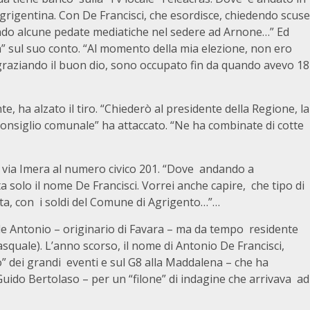
 agrigentina. Con De Francisci, che esordisce, chiedendo scuse
 dando alcune pedate mediatiche nel sedere ad Arnone…” Ed
à” sul suo conto. “Al momento della mia elezione, non ero
graziando il buon dio, sono occupato fin da quando avevo 18
e, ha alzato il tiro. “Chiederò al presidente della Regione, la
onsiglio comunale” ha attaccato. “Ne ha combinate di cotte
 in via Imera al numero civico 201. “Dove andando a
a solo il nome De Francisci. Vorrei anche capire, che tipo di
duta, con i soldi del Comune di Agrigento…”…
dile Antonio – originario di Favara – ma da tempo residente
asquale). L’anno scorso, il nome di Antonio De Francisci,
lo” dei grandi eventi e sul G8 alla Maddalena – che ha
 Guido Bertolaso – per un “filone” di indagine che arrivava ad