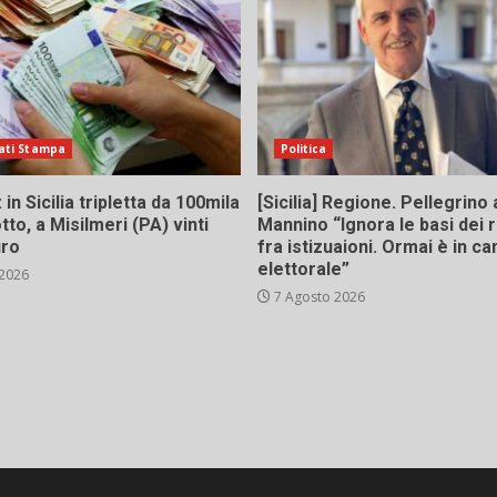
ati Stampa
Politica
in Sicilia tripletta da 100mila
[Sicilia] Regione. Pellegrino 
tto, a Misilmeri (PA) vinti
Mannino “Ignora le basi dei 
uro
fra istizuaioni. Ormai è in 
elettorale”
 2026
7 Agosto 2026