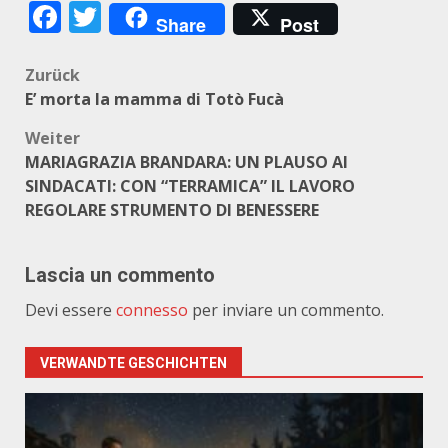
Facebook
Twitter
Share
Post
Beitragsnavigation
Zurück
E’ morta la mamma di Totò Fucà
Weiter
MARIAGRAZIA BRANDARA: UN PLAUSO AI
SINDACATI: CON “TERRAMICA” IL LAVORO
REGOLARE STRUMENTO DI BENESSERE
Lascia un commento
Devi essere
connesso
per inviare un commento.
VERWANDTE GESCHICHTEN