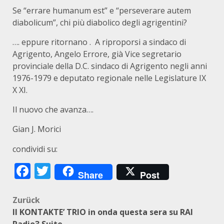
Se “errare humanum est” e “perseverare autem
diabolicum”, chi più diabolico degli agrigentini?
…. eppure ritornano . A riproporsi a sindaco di
Agrigento, Angelo Errore, già Vice segretario
provinciale della D.C. sindaco di Agrigento negli anni
1976-1979 e deputato regionale nelle Legislature IX
X XI.
Il nuovo che avanza….
Gian J. Morici
condividi su:
Facebook
Twitter
Share
Post
Beitragsnavigation
Zurück
Il KONTAKTE’ TRIO in onda questa sera su RAI