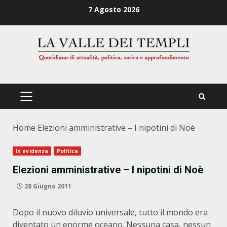
Zum
7 Agosto 2026
Inhalt
springen
PRIMÄRES
MENÜ
Home
Elezioni amministrative – I nipotini di Noè
In evidenza
Politica
Elezioni amministrative – I nipotini di Noè
28 Giugno 2011
Dopo il nuovo diluvio universale, tutto il mondo era
diventato un enorme oceano. Nessuna casa, nessun