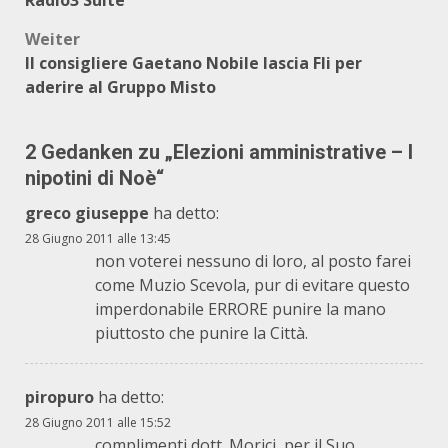
Radio3 Suite
Weiter
Il consigliere Gaetano Nobile lascia Fli per
aderire al Gruppo Misto
2 Gedanken zu „
Elezioni amministrative – I
nipotini di Noè
“
greco giuseppe
ha detto:
28 Giugno 2011 alle 13:45
non voterei nessuno di loro, al posto farei
come Muzio Scevola, pur di evitare questo
imperdonabile ERRORE punire la mano
piuttosto che punire la Città.
piropuro
ha detto:
28 Giugno 2011 alle 15:52
complimenti dott. Morici, per il Suo