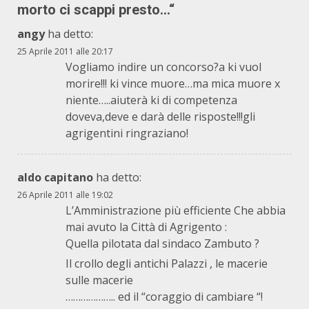
morto ci scappi presto…
“
angy
ha detto:
25 Aprile 2011 alle 20:17
Vogliamo indire un concorso?a ki vuol
morire!!! ki vince muore…ma mica muore x
niente…..aiuterà ki di competenza
doveva,deve e darà delle risposte!!!gli
agrigentini ringraziano!
aldo capitano
ha detto:
26 Aprile 2011 alle 19:02
L’Amministrazione più efficiente Che abbia
mai avuto la Città di Agrigento :
Quella pilotata dal sindaco Zambuto ?
Il crollo degli antichi Palazzi , le macerie
sulle macerie
……………….. ed il “coraggio di cambiare “!