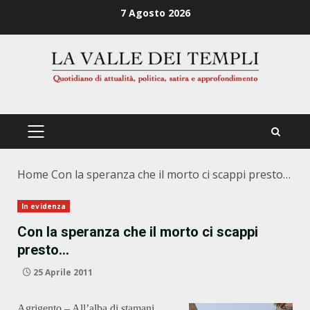
Zum
7 Agosto 2026
Inhalt
springen
PRIMÄRES
MENÜ
Home
Con la speranza che il morto ci scappi presto…
In evidenza
Con la speranza che il morto ci scappi
presto…
25 Aprile 2011
Agrigento – All’alba di stamani,