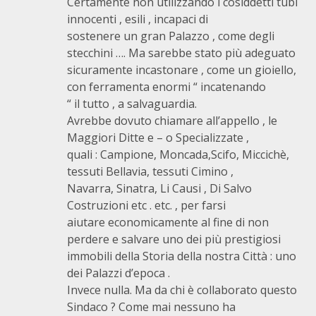
Certamente non utilizzando i cosiddetti tubi
innocenti , esili , incapaci di
sostenere un gran Palazzo , come degli
stecchini …. Ma sarebbe stato più adeguato
sicuramente incastonare , come un gioiello,
con ferramenta enormi “ incatenando
“ il tutto , a salvaguardia.
Avrebbe dovuto chiamare all’appello , le
Maggiori Ditte e – o Specializzate ,
quali : Campione, Moncada,Scifo, Miccichè,
tessuti Bellavia, tessuti Cimino ,
Navarra, Sinatra, Li Causi , Di Salvo
Costruzioni etc . etc. , per farsi
aiutare economicamente al fine di non
perdere e salvare uno dei più prestigiosi
immobili della Storia della nostra Città : uno
dei Palazzi d’epoca .
Invece nulla. Ma da chi è collaborato questo
Sindaco ? Come mai nessuno ha