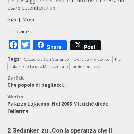
per passeggiare nel centro storico fosse necessario
usare potenti pick up…
Gian J. Morici
condividi su:
Facebook
Twitter
Share
Post
Tags:
Cattedrale San Gerlando
crollo centro storico
Itria
palazzo Lo Iacono Maraventano
protezione civile
Beitragsnavigation
Zurück
Che popolo di pagliacci…
Weiter
Palazzo Lojacono. Nel 2008 Miccichè diede
l’allarme
2 Gedanken zu „
Con la speranza che il