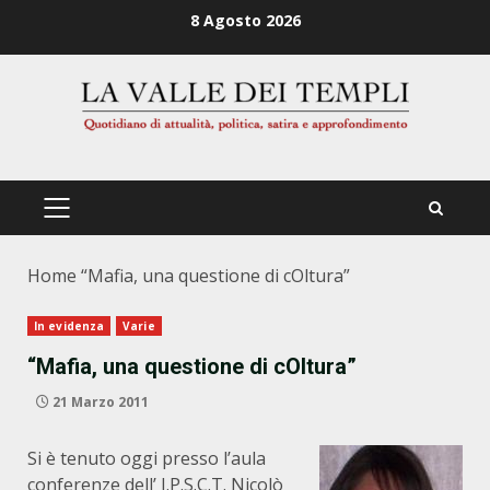
Zum
8 Agosto 2026
Inhalt
springen
PRIMÄRES
MENÜ
Home
“Mafia, una questione di cOltura”
In evidenza
Varie
“Mafia, una questione di cOltura”
21 Marzo 2011
Si è tenuto oggi presso l’aula
conferenze dell’ I.P.S.C.T. Nicolò