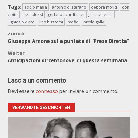
Tags:
addio mafia
antonio di stefano
debora morici
don
ciotti
enzo alessi
gerlando cardinale
gero tedesco
igniazio cutrò
lino buscemi
mafia
nicolò gallo
Beitragsnavigation
Zurück
Giuseppe Arnone sulla puntata di “Presa Diretta”
Weiter
Anticipazioni di ‘centonove’ di questa settimana
Lascia un commento
Devi essere
connesso
per inviare un commento.
VERWANDTE GESCHICHTEN