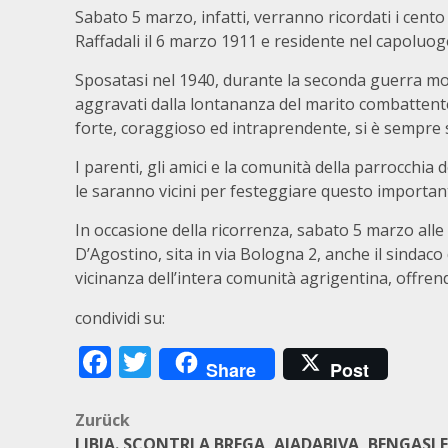
Sabato 5 marzo, infatti, verranno ricordati i cent
Raffadali il 6 marzo 1911 e residente nel capoluog
Sposatasi nel 1940, durante la seconda guerra mondi
aggravati dalla lontananza del marito combattente
forte, coraggioso ed intraprendente, si è sempre sa
I parenti, gli amici e la comunità della parrocchi
le saranno vicini per festeggiare questo importan
In occasione della ricorrenza, sabato 5 marzo alle
D’Agostino, sita in via Bologna 2, anche il sindac
vicinanza dell’intera comunità agrigentina, offren
condividi su:
Facebook
Twitter
Share
Post
Beitragsnavigation
Zurück
LIBIA. SCONTRI A BREGA, AJADABIVA, BENGASI E