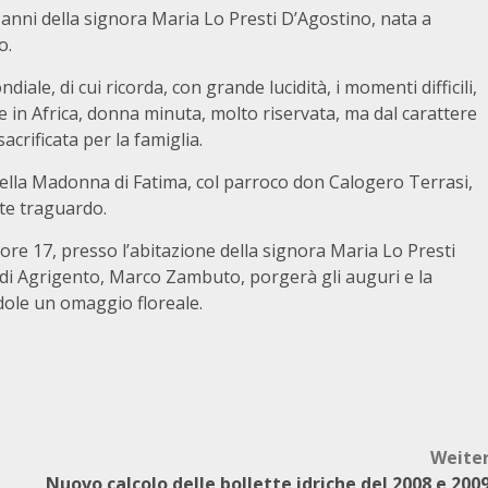
o anni della signora Maria Lo Presti D’Agostino, nata a
o.
ale, di cui ricorda, con grande lucidità, i momenti difficili,
 in Africa, donna minuta, molto riservata, ma dal carattere
crificata per la famiglia.
a della Madonna di Fatima, col parroco don Calogero Terrasi,
te traguardo.
 ore 17, presso l’abitazione della signora Maria Lo Presti
o di Agrigento, Marco Zambuto, porgerà gli auguri e la
dole un omaggio floreale.
Weite
Nuovo calcolo delle bollette idriche del 2008 e 200