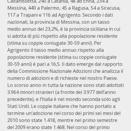
Caltanissetta, 240 a Catania, 48 ad Enna, 234 a
Messina, 440 a Palermo, 45 a Ragusa, 54 a Siracusa,
117 a Trapani e 116 ad Agrigento. Secondo i dati
nazionali, la provincia di Messina, con un tasso
medio annuo del 23,2%, è la provincia siciliana in cui
si adotta di più rispetto alla popolazione residente
(stima su coppie coniugate 30-59 anni). Per
Agrigento il tasso medio annuo rispetto alla
popolazione residente (stima su coppie coniugate
30-59 anni) è pari a 16,5. Il dato emerge dal rapporto
della Commissione Nazionale Adozioni che analizza il
numero di adozioni e di richieste nel nostro Paese.
Lo scorso anno in tutta la nazione sono stati adottati
3.964 minori stranieri (a fronte dei 3.977 dell’anno
precedente), e l’Italia è nel mondo seconda solo agli
Stati Uniti. Le coppie italiane che hanno portato a
termine un’adozione nel corso dei primi sei mesi del
2010 sono state 1.418, mentre nel primo semestre
del 2009 erano state 1.468. Nel corso del primo