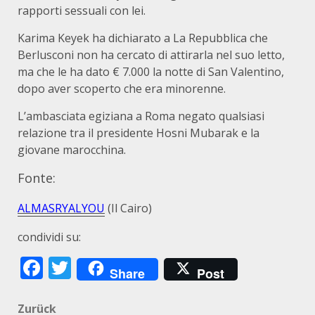
rapporti sessuali con lei.
Karima Keyek ha dichiarato a La Repubblica che
Berlusconi non ha cercato di attirarla nel suo letto,
ma che le ha dato € 7.000 la notte di San Valentino,
dopo aver scoperto che era minorenne.
L’ambasciata egiziana a Roma negato qualsiasi
relazione tra il presidente Hosni Mubarak e la
giovane marocchina.
Fonte:
ALMASRYALYOU
(Il Cairo)
condividi su:
Facebook
Twitter
Share
Post
Beitragsnavigation
Zurück