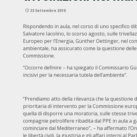
23 Settembre 2010
Rispondendo in aula, nel corso di uno specifico di
Salvatore Iacolino, lo scorso agosto, sulle trivell
Europeo per l’Energia, Günther Oettinger, nel cond
ambientale, ha assicurato come la questione delle t
Commissione.
“Occorre definire – ha spiegato il Commissario Gün
incisivi per la necessaria tutela dell’ambiente”.
“Prendiamo atto della rilevanza che la questione d
prioritaria di intervento per la Commissione euro
quella di disporre una moratoria, sulle stesse trivel
compagnie petrolifere ribadita dal PPE in aula a ga
cominciare dal Mediterraneo”, – ha affermato l’On
le libertà civili, la giustizia e gli affari interni al