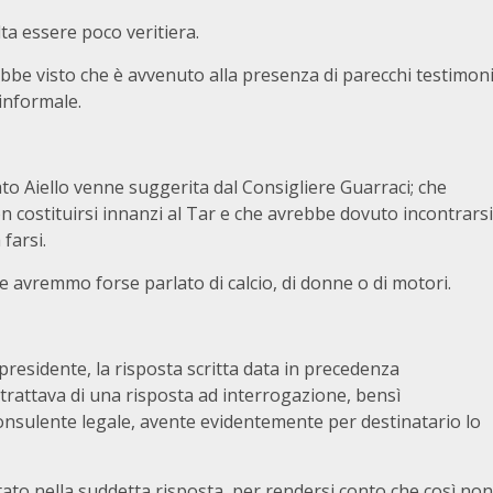
lta essere poco veritiera.
ebbe visto che è avvenuto alla presenza di parecchi testimon
informale.
to Aiello venne suggerita dal Consigliere Guarraci; che
n costituirsi innanzi al Tar e che avrebbe dovuto incontrarsi
farsi.
avremmo forse parlato di calcio, di donne o di motori.
residente, la risposta scritta data in precedenza
 trattava di una risposta ad interrogazione, bensì
 consulente legale, avente evidentemente per destinatario lo
ato nella suddetta risposta, per rendersi conto che così non