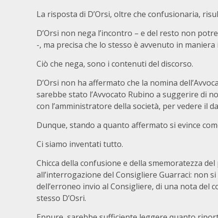
La risposta di D’Orsi, oltre che confusionaria, risu
D’Orsi non nega l’incontro – e del resto non potr
-, ma precisa che lo stesso è avvenuto in maniera 
Ciò che nega, sono i contenuti del discorso.
D’Orsi non ha affermato che la nomina dell’Avvoca
sarebbe stato l’Avvocato Rubino a suggerire di no
con l’amministratore della società, per vedere il da 
Dunque, stando a quanto affermato si evince come 
Ci siamo inventati tutto.
Chicca della confusione e della smemoratezza del p
all’interrogazione del Consigliere Guarraci: non si
dell’erroneo invio al Consigliere, di una nota del
stesso D’Osri.
Eppure, sarebbe sufficiente leggere quanto riport