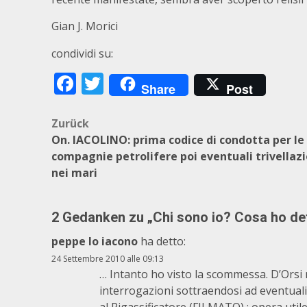
Gian J. Morici
condividi su:
Facebook
Twitter
Share
Post
Beitragsnavigation
Zurück
On. IACOLINO: prima codice di condotta per le
compagnie petrolifere poi eventuali trivellazi
nei mari
2 Gedanken zu „
Chi sono io? Cosa ho de
peppe lo iacono
ha detto:
24 Settembre 2010 alle 09:13
… Intanto ho visto la scommessa. D’Orsi 
interrogazioni sottraendosi ad eventuali 