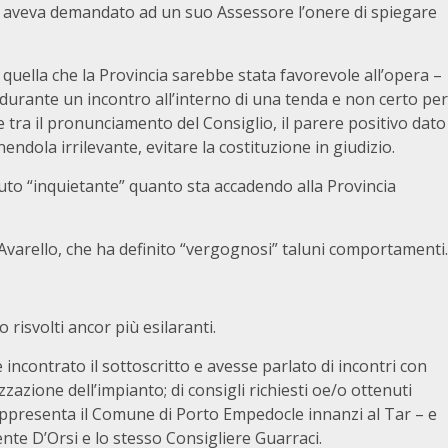
 e aveva demandato ad un suo Assessore l’onere di spiegare
uella che la Provincia sarebbe stata favorevole all’opera –
urante un incontro all’interno di una tenda e non certo per
ie tra il pronunciamento del Consiglio, il parere positivo dato
nendola irrilevante, evitare la costituzione in giudizio.
enuto “inquietante” quanto sta accadendo alla Provincia
 Avarello, che ha definito “vergognosi” taluni comportamenti.
 risvolti ancor più esilaranti.
incontrato il sottoscritto e avesse parlato di incontri con
zzazione dell’impianto; di consigli richiesti oe/o ottenuti
rappresenta il Comune di Porto Empedocle innanzi al Tar – e
ente D’Orsi e lo stesso Consigliere Guarraci.