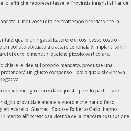
llo, affinchè rappresentasse la Provincia innanzi al Tar del
ndato. Il motivo? Si era nel frattempo ricordato che la
tale, qual è un rigassificatore, e di così basso costro –
un politico abituato a trattare centinaia di impianti simili
iardi di euro, dimentichi qualche piccolo particolare.
do chiare le idee sul proprio mandato, produsse una
e pretenderà un giusto compenso – dalla quale si evinceva
 negativo.
te impedendogli di ricordare questo piccolo particolare.
onsiglio provinciale andate a vuoto e che hanno fatto
glieri Avarello, Guarraci, Spoto e Roberto Gallo, hanno
 in merito all’incresciosa vicenda della mancata costituzione