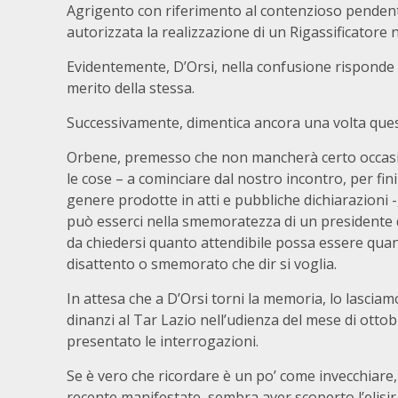
Agrigento con riferimento al contenzioso pendente
autorizzata la realizzazione di un Rigassificator
Evidentemente, D’Orsi, nella confusione risponde 
merito della stessa.
Successivamente, dimentica ancora una volta quest
Orbene, premesso che non mancherà certo occasi
le cose – a cominciare dal nostro incontro, per fini
genere prodotte in atti e pubbliche dichiarazioni -,
può esserci nella smemoratezza di un presidente de
da chiedersi quanto attendibile possa essere quan
disattento o smemorato che dir si voglia.
In attesa che a D’Orsi torni la memoria, lo lasciamo 
dinanzi al Tar Lazio nell’udienza del mese di otto
presentato le interrogazioni.
Se è vero che ricordare è un po’ come invecchiare, c
recente manifestate, sembra aver scoperto l’elisir