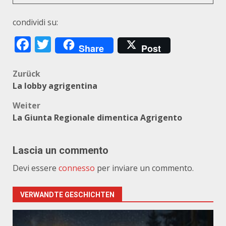
condividi su:
Facebook
Twitter
Share
Post
Beitragsnavigation
Zurück
La lobby agrigentina
Weiter
La Giunta Regionale dimentica Agrigento
Lascia un commento
Devi essere
connesso
per inviare un commento.
VERWANDTE GESCHICHTEN