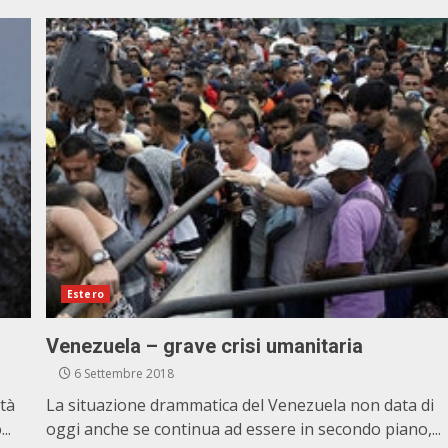
Estero
Venezuela – grave crisi umanitaria
6 Settembre 2018
ità
La situazione drammatica del Venezuela non data di
..
oggi anche se continua ad essere in secondo piano,...