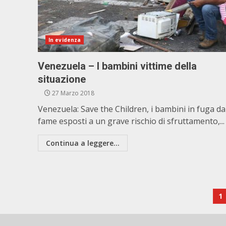
In evidenza
Venezuela – I bambini vittime della
situazione
27 Marzo 2018
Venezuela: Save the Children, i bambini in fuga da
fame esposti a un grave rischio di sfruttamento,...
Continua a leggere...
P
1
de