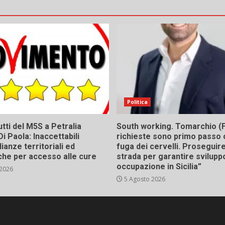
ticoli
Politica
tti del M5S a Petralia
South working. Tomarchio (F
Di Paola: Inaccettabili
richieste sono primo passo 
ianze territoriali ed
fuga dei cervelli. Proseguir
he per accesso alle cure
strada per garantire svilupp
occupazione in Sicilia”
 2026
5 Agosto 2026