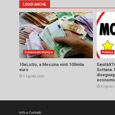
ar
LEGGI ANCHE
Comunicati Stampa
Politica
10eLotto, a Messina vinti 100mila
SanitàXTu
euro
Sottana. 
diseguagl
5 Agosto 2026
economic
5 Agosto
Info e Contatti