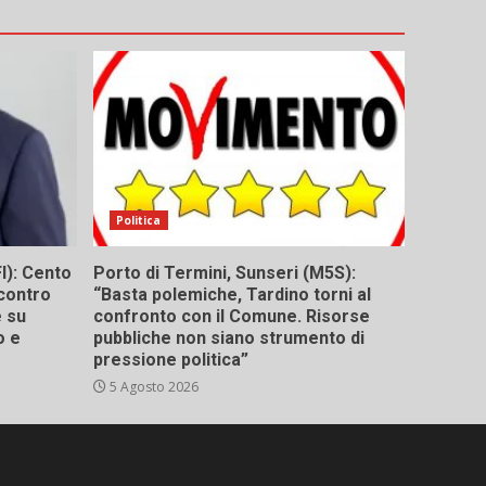
Politica
I): Cento
Porto di Termini, Sunseri (M5S):
contro
“Basta polemiche, Tardino torni al
e su
confronto con il Comune. Risorse
o e
pubbliche non siano strumento di
pressione politica”
5 Agosto 2026