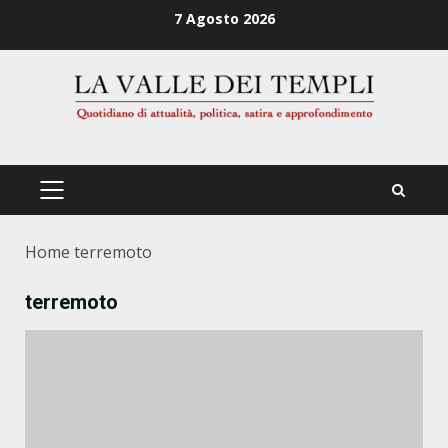
Zum
7 Agosto 2026
Inhalt
springen
PRIMÄRES
MENÜ
Home
terremoto
terremoto