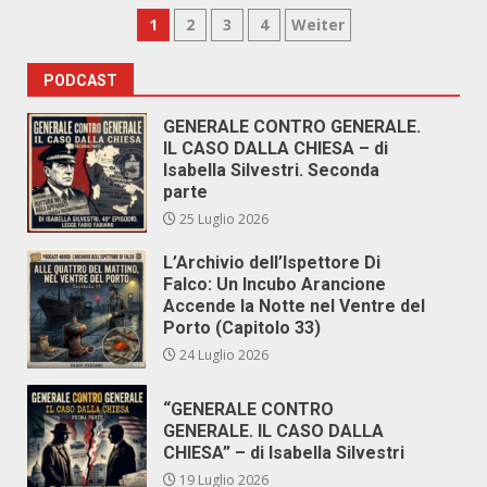
Paginazione
1
2
3
4
Weiter
degli
PODCAST
articoli
GENERALE CONTRO GENERALE.
IL CASO DALLA CHIESA – di
Isabella Silvestri. Seconda
parte
25 Luglio 2026
L’Archivio dell’Ispettore Di
Falco: Un Incubo Arancione
Accende la Notte nel Ventre del
Porto (Capitolo 33)
24 Luglio 2026
“GENERALE CONTRO
GENERALE. IL CASO DALLA
CHIESA” – di Isabella Silvestri
19 Luglio 2026