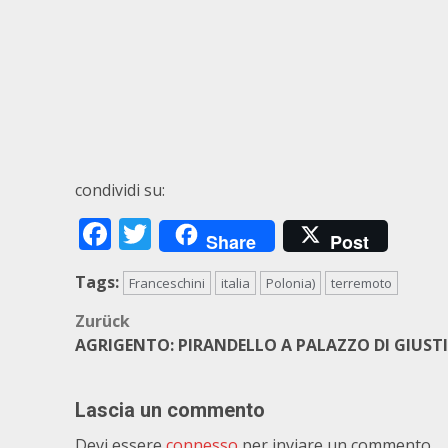
condividi su:
Facebook
Twitter
Share
Post
Tags:
Franceschini
italia
Polonia)
terremoto
Beitragsnavigation
Zurück
AGRIGENTO: PIRANDELLO A PALAZZO DI GIUSTI
Lascia un commento
Devi essere
connesso
per inviare un commento.