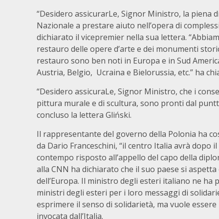
“Desidero assicurarLe, Signor Ministro, la piena d
Nazionale a prestare aiuto nell’opera di comples
dichiarato il vicepremier nella sua lettera. “Abbi
restauro delle opere d’arte e dei monumenti storic
restauro sono ben noti in Europa e in Sud America,
Austria, Belgio, Ucraina e Bielorussia, etc.” ha chia
“Desidero assicuraLe, Signor Ministro, che i conser
pittura murale e di scultura, sono pronti dal puntto
concluso la lettera Gliński.
Il rappresentante del governo della Polonia ha c
da Dario Franceschini, “il centro Italia avrà dopo 
contempo risposto all’appello del capo della diplom
alla CNN ha dichiarato che il suo paese si aspetta
dell’Europa. Il ministro degli esteri italiano ne ha 
ministri degli esteri per i loro messaggi di solidar
esprimere il senso di solidarietà, ma vuole essere
invocata dall’Italia.