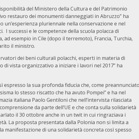
isponibilità del Ministero della Cultura e del Patrimonio
sivo restauro dei monumenti danneggiati in Abruzzo” ha
amo un’esperienza pluriennale nella conservazione e nel
i. I successi e le competenze della scuola polacca di
 ad esempio in Cile (dopo il terremoto), Francia, Turchia,
rito il ministro.
vatori dei beni culturali polacchi, esperti in materia di
 di vista organizzativo a iniziare i lavori nel 2017” ha
osì espresso la sua profonda fiducia che, come preannunciat
il sisma lo stesso riscatto che ha avuto Pompei” e ha nel
azia italiana Paolo Gentiloni che nell’intervista rilasciata
 comprensione da parte dell’UE e che conta sulla solidarietà
parlato il 30 ottobre anche in un twit in cui ringraziava i
ietà. La proposta presentata dalla Polonia non si limita a
 la manifestazione di una solidarietà concreta così spesso