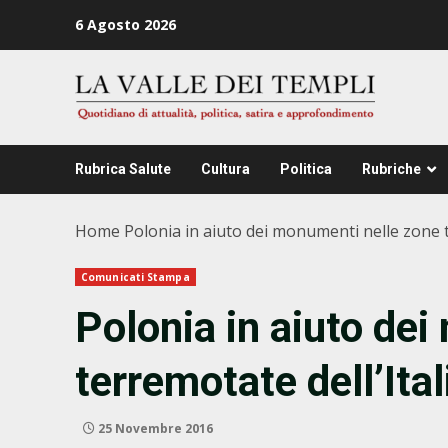
Zum
6 Agosto 2026
Inhalt
springen
Rubrica Salute
Cultura
Politica
Rubriche
Home
Polonia in aiuto dei monumenti nelle zone t
Comunicati Stampa
Polonia in aiuto de
terremotate dell’Ital
25 Novembre 2016