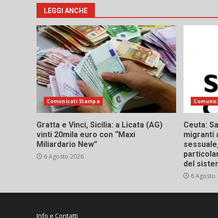
LEGGI ANCHE
Comunicati Stampa
Comunic
Gratta e Vinci, Sicilia: a Licata (AG)
Ceuta: Sa
vinti 20mila euro con “Maxi
migranti 
Miliardario New”
sessuale,
particola
6 Agosto 2026
del siste
6 Agosto
Info e Contatti