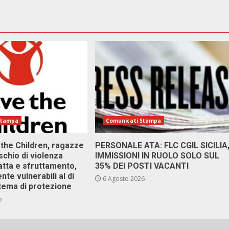
Stampa
Comunicati Stampa
 the Children, ragazze
PERSONALE ATA: FLC CGIL SICILIA
ischio di violenza
IMMISSIONI IN RUOLO SOLO SUL
atta e sfruttamento,
35% DEI POSTI VACANTI
nte vulnerabili al di
6 Agosto 2026
stema di protezione
6