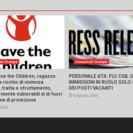
ati Stampa
Comunicati Stampa
ve the Children, ragazze
PERSONALE ATA: FLC CGIL SI
a rischio di violenza
IMMISSIONI IN RUOLO SOLO
 tratta e sfruttamento,
DEI POSTI VACANTI
rmente vulnerabili al di fuori
6 Agosto 2026
ma di protezione
 2026