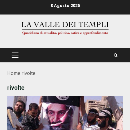
Zum
8 Agosto 2026
Inhalt
springen
PRIMÄRES
MENÜ
Home
rivolte
rivolte