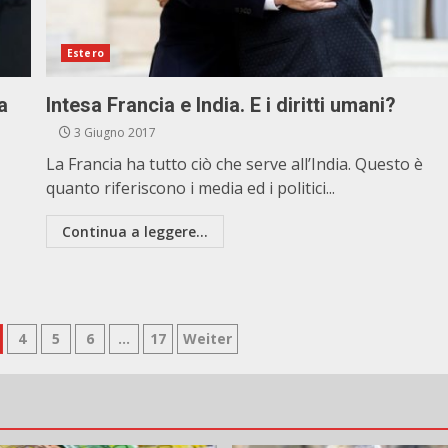
Estero
a
Intesa Francia e India. E i diritti umani?
3 Giugno 2017
La Francia ha tutto ciò che serve all’India. Questo è
quanto riferiscono i media ed i politici...
Continua a leggere...
e
4
5
6
…
17
Weiter