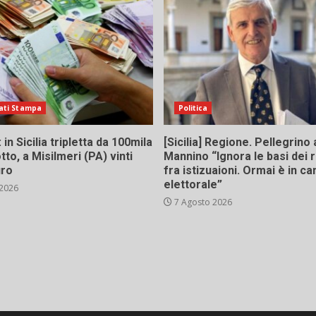
ati Stampa
Politica
in Sicilia tripletta da 100mila
[Sicilia] Regione. Pellegrino 
tto, a Misilmeri (PA) vinti
Mannino “Ignora le basi dei 
uro
fra istizuaioni. Ormai è in 
elettorale”
 2026
7 Agosto 2026