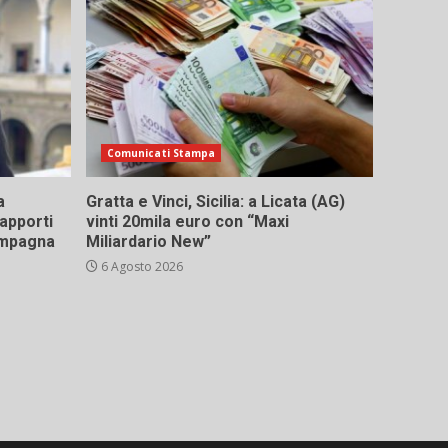
Comunicati Stampa
a
Gratta e Vinci, Sicilia: a Licata (AG)
rapporti
vinti 20mila euro con “Maxi
campagna
Miliardario New”
6 Agosto 2026