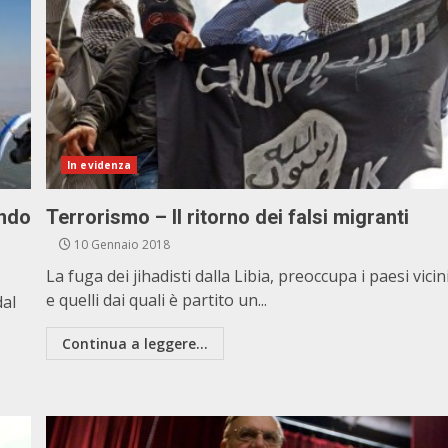
In evidenza
ondo
Terrorismo – Il ritorno dei falsi migranti
10 Gennaio 2018
La fuga dei jihadisti dalla Libia, preoccupa i paesi vicin
e quelli dai quali è partito un...
dal
Continua a leggere...