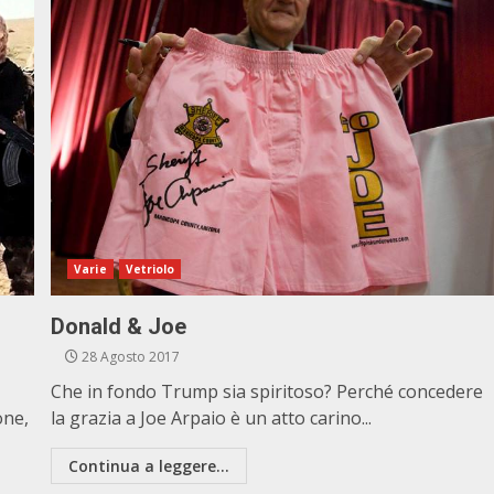
Varie
Vetriolo
Donald & Joe
28 Agosto 2017
Che in fondo Trump sia spiritoso? Perché concedere
one,
la grazia a Joe Arpaio è un atto carino...
Continua a leggere...