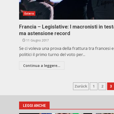
Estero
Francia – Legislative: I macronisti in test
ma astensione record
11 Giugno 2017
Se ci voleva una prova della frattura tra francesi e
politici il primo turno del voto per...
Continua a leggere...
Paginazion
Zurück
1
2
3
degli
articoli
LEGGI ANCHE