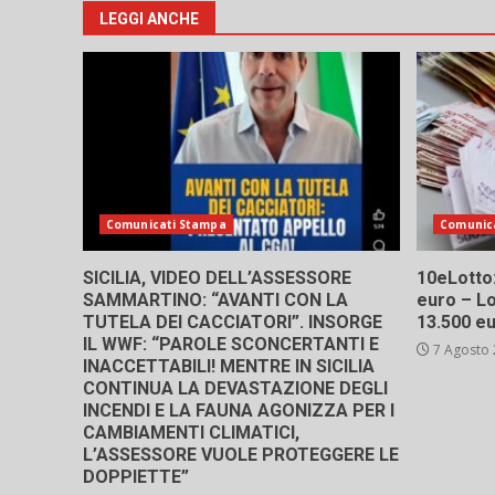
art
LEGGI ANCHE
Comunicati Stampa
Comunic
SICILIA, VIDEO DELL’ASSESSORE
10eLotto: 
SAMMARTINO: “AVANTI CON LA
euro – Lo
TUTELA DEI CACCIATORI”. INSORGE
13.500 e
IL WWF: “PAROLE SCONCERTANTI E
7 Agosto
INACCETTABILI! MENTRE IN SICILIA
CONTINUA LA DEVASTAZIONE DEGLI
INCENDI E LA FAUNA AGONIZZA PER I
CAMBIAMENTI CLIMATICI,
L’ASSESSORE VUOLE PROTEGGERE LE
DOPPIETTE”