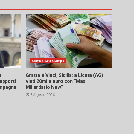
Comunicati Stampa
a
Gratta e Vinci, Sicilia: a Licata (AG)
rapporti
vinti 20mila euro con “Maxi
campagna
Miliardario New”
6 Agosto 2026