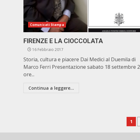
Comunicati Stampa
FIRENZE E LA CIOCCOLATA
16 Febbraio 2017
Storia, cultura e piacere Dai Medici al Duemila di
Marco Ferri Presentazione sabato 18 settembre 2
ore...
Continua a leggere...
Pa
1
deg