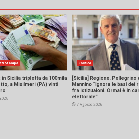
icoli
ati Stampa
Politica
in Sicilia tripletta da 100mila
[Sicilia] Regione. Pellegrino 
tto, a Misilmeri (PA) vinti
Mannino “Ignora le basi dei 
uro
fra istizuaioni. Ormai è in 
elettorale”
 2026
7 Agosto 2026