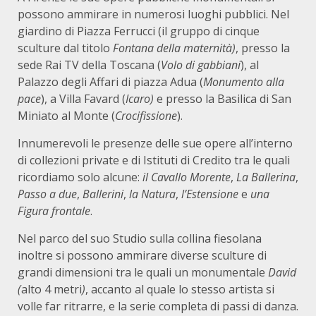
possono ammirare in numerosi luoghi pubblici. Nel
giardino di Piazza Ferrucci (il gruppo di cinque
sculture dal titolo
Fontana della maternità)
, presso la
sede Rai TV della Toscana (
Volo di gabbiani
), al
Palazzo degli Affari di piazza Adua (
Monumento alla
pace
), a Villa Favard (
Icaro)
e presso la Basilica di San
Miniato al Monte (
Crocifissione
).
Innumerevoli le presenze delle sue opere all’interno
di collezioni private e di Istituti di Credito tra le quali
ricordiamo solo alcune:
il Cavallo Morente
,
La Ballerina
,
Passo a due
,
Ballerini
,
la Natura
,
l’Estensione
e
una
Figura frontale
.
Nel parco del suo Studio sulla collina fiesolana
inoltre si possono ammirare diverse sculture di
grandi dimensioni tra le quali un monumentale
David
(
alto 4 metri
)
, accanto al quale lo stesso artista si
volle far ritrarre, e la serie completa di passi di danza.