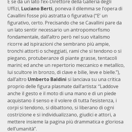
E se da un lato l’ex-Direttore della Galleria degli
Uffizi,
Luciano Berti
, poneva il dilemma se l’opera di
Cavallini fosse più astratta o figurativa (“E’ un
figurativo, certo. Precisando che se Cavallini pare da
un lato sentir necessario un antropomorfismo
fondamentale, dall’altro però nel suo vitalismo
ricorre ad ispirazioni che sembrano più ampie,
tronchi attorti o scheggiati, rami che si tendono o si
piegano, protuberanze di piante grasse, tentacoli
marini; ed anche un repertorio meccanico e metallico,
lui scultore in bronzo, di clave e bilie, leve e bielle.”),
dall’altro
Umberto Baldini
si lanciava su una critica
proprio delle figura plasmate dall’artista: “Laddove
anche il gesto e il moto di una mano e di un piede
acquistano il senso e il volere di tutta l’esistenza, i
corpi si tendono, si dibattono, si liberano di ogni
costrizione e si individualizzano, giudici e attori, a
mettere insieme la pagina più drammatica e gloriosa
dell’umanità”.