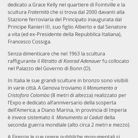
dedicato a Grace Kelly nel quartiere di Fointville e la
scultura
Fraternità
che si trova dal 2000 davanti alla
Stazione ferroviaria del Principato inaugurata dal
Principe Ranieri III, suo figlio Alberto e dal Senatore
a vita (ed ex-Presidente della Repubblica Italiana),
Francesco Cossiga.
Senza dimenticare che nel 1963 la scultura
raffigurante il
Ritratto di Konrad Adenauer
fu collocato
nel Palazzo del Governo di Bonn (D).
In Italia le sue grandi sculture in bronzo sono visibili
in varie città. A Genova troviamo il
Monumento a
Cristoforo Colombo
(8 metri di altezza) realizzato per
l’Expo e dedicato all’anniversario della scoperta
dell’America; a Diano Marina, in provincia di Imperia
è invece sistemato il
Monumento ai Caduti
della
seconda guerra mondiale (alto circa 2 metri e mezzo).
A Firenze le sue opere pubbliche monumentali si