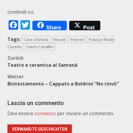
condividi su:
Facebook
Twitter
Share
Post
Tags:
Case d'Artista
Fiesole
Firenze
Palazzo Reale
Caserta
Sauro Cavallini
Beitragsnavigation
Zurück
Teatro e ceramica al Samonà
Weiter
Biotestamento – Cappato a Boldrini “No rinvii”
Lascia un commento
Devi essere
connesso
per inviare un commento.
VERWANDTE GESCHICHTEN