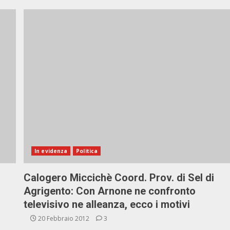
In evidenza
Politica
Calogero Miccichè Coord. Prov. di Sel di
Agrigento: Con Arnone ne confronto
televisivo ne alleanza, ecco i motivi
20 Febbraio 2012
3