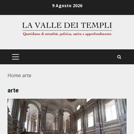
Zum
9 Agosto 2026
Inhalt
springen
PRIMÄRES
MENÜ
Home
arte
arte