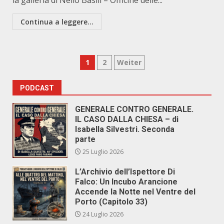
la galleria di Nello Basili – Officine delle...
Continua a leggere...
Paginazione
1
2
Weiter
degli
PODCAST
articoli
GENERALE CONTRO GENERALE.
IL CASO DALLA CHIESA – di
Isabella Silvestri. Seconda
parte
25 Luglio 2026
L’Archivio dell’Ispettore Di
Falco: Un Incubo Arancione
Accende la Notte nel Ventre del
Porto (Capitolo 33)
24 Luglio 2026