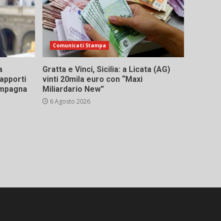
Comunicati Stampa
a
Gratta e Vinci, Sicilia: a Licata (AG)
rapporti
vinti 20mila euro con “Maxi
campagna
Miliardario New”
6 Agosto 2026