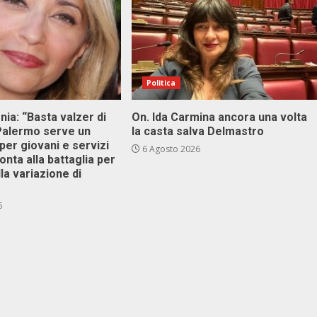
Politica
onia: “Basta valzer di
On. Ida Carmina ancora una volta
 Palermo serve un
la casta salva Delmastro
er giovani e servizi
6 Agosto 2026
ronta alla battaglia per
lla variazione di
6