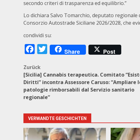
secondo criteri di trasparenza ed equilibrio.”
Lo dichiara Salvo Tomarchio, deputato regionale d
Consorzio Autostrade Siciliane 2026/2028, che evid
condividi su:
Facebook
Twitter
Share
Post
Beitragsnavigation
Zurück
[Sicilia] Cannabis terapeutica. Comitato “Esist
Diritti” incontra Assessore Caruso: “Ampliare l
patologie rimborsabili dal Servizio sanitario
regionale”
VERWANDTE GESCHICHTEN