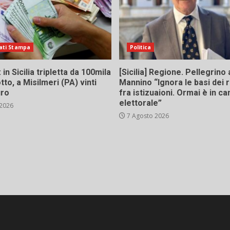
ati Stampa
Politica
in Sicilia tripletta da 100mila
[Sicilia] Regione. Pellegrino 
tto, a Misilmeri (PA) vinti
Mannino “Ignora le basi dei 
uro
fra istizuaioni. Ormai è in 
elettorale”
 2026
7 Agosto 2026