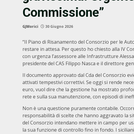
Commissione”
GJMorici
30 Giugno 2026
“Il Piano di Risanamento del Consorzio per le Aut
restare in attesa. Per questo ho chiesto alla IV C
con urgenza l’assessore alle Infrastrutture Alessa
presidente del CAS Filippo Nasca e il direttore ge
Il documento approvato dal Cda del Consorzio evid
attivati tempestivi correttivi. Se oggi si rende nece
euro, vuol dire che la gestione ha mostrato profon
rete e sulla sua manutenzione, con episodi di inef
Non è una questione puramente contabile. Occorre 
responsabilità di scelte che hanno aggravato la si
del Consorzio intendano mettere in campo per usc
la sua funzione di controllo fino in fondo. I sicil