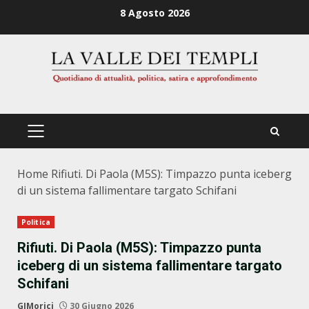
Zum
8 Agosto 2026
Inhalt
springen
PRIMÄRES
MENÜ
Home
Rifiuti. Di Paola (M5S): Timpazzo punta iceberg
di un sistema fallimentare targato Schifani
Politica
Rifiuti. Di Paola (M5S): Timpazzo punta
iceberg di un sistema fallimentare targato
Schifani
GJMorici
30 Giugno 2026