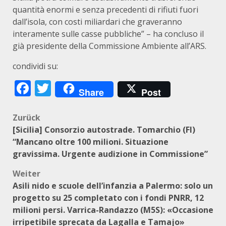
quantità enormi e senza precedenti di rifiuti fuori
dall’isola, con costi miliardari che graveranno
interamente sulle casse pubbliche” – ha concluso il
già presidente della Commissione Ambiente all’ARS.
condividi su:
Facebook
Twitter
Share
Post
Beitragsnavigation
Zurück
[Sicilia] Consorzio autostrade. Tomarchio (FI)
“Mancano oltre 100 milioni. Situazione
gravissima. Urgente audizione in Commissione”
Weiter
Asili nido e scuole dell’infanzia a Palermo: solo un
progetto su 25 completato con i fondi PNRR, 12
milioni persi. Varrica-Randazzo (M5S): «Occasione
irripetibile sprecata da Lagalla e Tamajo»