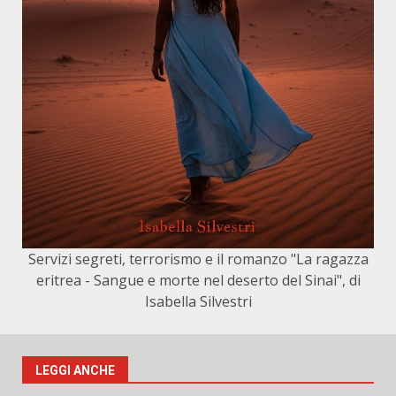
Servizi segreti, terrorismo e il romanzo "La ragazza
eritrea - Sangue e morte nel deserto del Sinai", di
Isabella Silvestri
LEGGI ANCHE