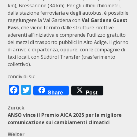
km), Bressanone (34 km). Per gli ultimi chilometri,
dalla stazione ferroviaria e degli autobus, è possibile
raggiungere la Val Gardena con
Val Gardena Guest
Pass
, che viene fornito dalle strutture ricettive
aderenti all’iniziativa e comprende l’utilizzo gratuito
dei mezzi di trasporto pubblici in Alto Adige, il giorno
di arrivo e di partenza, oppure, con le compagnie di
taxi locali, con Südtirol Transfer (trasferimento
collettivo).
condividi su:
Facebook
Twitter
Share
Post
Beitragsnavigation
Zurück
ANSO vince il Premio AICA 2025 per la migliore
comunicazione sui cambiamenti climatici
Weiter