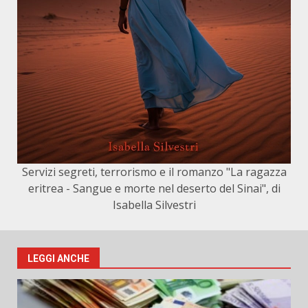
Servizi segreti, terrorismo e il romanzo "La ragazza
eritrea - Sangue e morte nel deserto del Sinai", di
Isabella Silvestri
LEGGI ANCHE