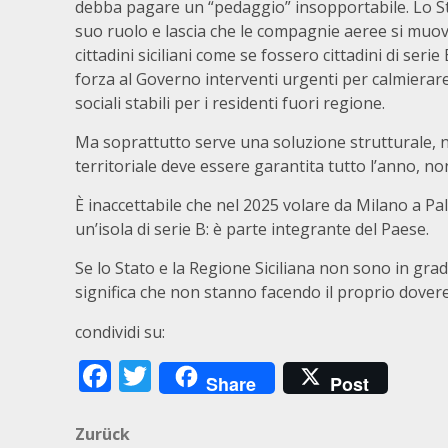
debba pagare un “pedaggio” insopportabile. Lo Stato
suo ruolo e lascia che le compagnie aeree si muov
cittadini siciliani come se fossero cittadini di se
forza al Governo interventi urgenti per calmierare i
sociali stabili per i residenti fuori regione.
Ma soprattutto serve una soluzione strutturale, 
territoriale deve essere garantita tutto l’anno, n
È inaccettabile che nel 2025 volare da Milano a Pa
un’isola di serie B: è parte integrante del Paese.
Se lo Stato e la Regione Siciliana non sono in grado d
significa che non stanno facendo il proprio dovere
condividi su:
Facebook
Twitter
Share
Post
Beitragsnavigation
Zurück