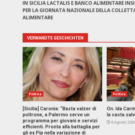
IN SICILIA LACTALIS E BANCO ALIMENTARE INS
PER LA GIORNATA NAZIONALE DELLA COLLETT
ALIMENTARE
VERWANDTE GESCHICHTEN
Politica
Politica
[Sicilia] Caronia: “Basta valzer di
On. Ida Carm
poltrone, a Palermo serve un
la casta sal
programma per giovani e servizi
6 Agosto 202
efficienti. Pronta alla battaglia per
gli ex Pip nella variazione di