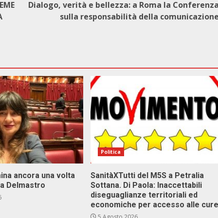
IEME
Dialogo, verità e bellezza: a Roma la Conferenz
A
sulla responsabilità della comunicazion
Politica
ina ancora una volta
SanitàXTutti del M5S a Petralia
va Delmastro
Sottana. Di Paola: Inaccettabili
diseguaglianze territoriali ed
6
economiche per accesso alle cur
5 Agosto 2026