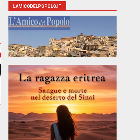
a
LAMICODELPOPOLO.IT
e
e