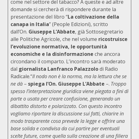
come nel settore del tabacco? A queste e ad altre
domande si cercherà di rispondere durante la
presentazione del libro “
La coltivazione della
canapa in Italia
” (People Edizioni), scritto
dall’On.
Giuseppe L’Abbate
, già Sottosegretario
alle Politiche Agricole, che nel volume
ricostruisce
l’evoluzione normativa, le opportunità
economiche e la disinformazione
che ancora
circondano il comparto. L’incontro sarà moderato
dal
giornalista Lanfranco Palazzolo
di Radio
Radicale.“
Il nodo non è la norma, ma la lettura che se
ne dà
–
spiega l’On. Giuseppe L’Abbate
–.
Troppo
spesso l’interpretazione giuridica viene piegata a fini di
parte o usata per creare confusione, generando un
dibattito distorto e polarizzato. Con questo incontro
vogliamo riportare la discussione sui fatti, chiarire in
modo trasparente cosa prevede la legge e offrire una
base solida e condivisa da cui partire per eventuali
scelte future, come quella sulla creazione di una filiera