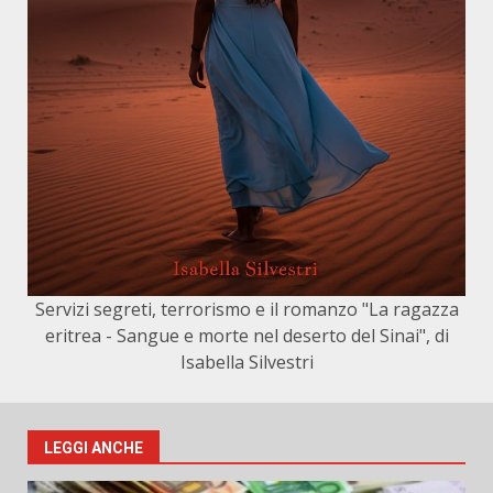
Servizi segreti, terrorismo e il romanzo "La ragazza
eritrea - Sangue e morte nel deserto del Sinai", di
Isabella Silvestri
LEGGI ANCHE