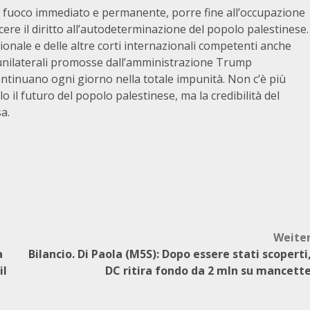
l fuoco immediato e permanente, porre fine all’occupazione
scere il diritto all’autodeterminazione del popolo palestinese.
ionale e delle altre corti internazionali competenti anche
ni unilaterali promosse dall’amministrazione Trump
 continuano ogni giorno nella totale impunità. Non c’è più
o il futuro del popolo palestinese, ma la credibilità del
a.
Weite
a
Bilancio. Di Paola (M5S): Dopo essere stati scoperti
il
DC ritira fondo da 2 mln su mancett