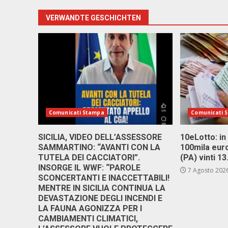
VERWANDTE GESCHICHTEN
Comunicati Stampa
Comunicati 
SICILIA, VIDEO DELL’ASSESSORE
10eLotto: in 
SAMMARTINO: “AVANTI CON LA
100mila euro
TUTELA DEI CACCIATORI”.
(PA) vinti 1
INSORGE IL WWF: “PAROLE
7 Agosto 202
SCONCERTANTI E INACCETTABILI!
MENTRE IN SICILIA CONTINUA LA
DEVASTAZIONE DEGLI INCENDI E
LA FAUNA AGONIZZA PER I
CAMBIAMENTI CLIMATICI,