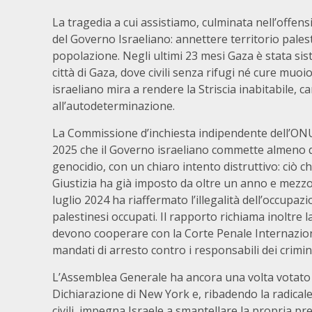
La tragedia a cui assistiamo, culminata nell’offensi
del Governo Israeliano: annettere territorio pale
popolazione. Negli ultimi 23 mesi Gaza è stata si
città di Gaza, dove civili senza rifugi né cure mu
israeliano mira a rendere la Striscia inabitabile, can
all’autodeterminazione.
La Commissione d’inchiesta indipendente dell’ON
2025 che il Governo israeliano commette almeno q
genocidio, con un chiaro intento distruttivo: ciò c
Giustizia ha già imposto da oltre un anno e mezzo 
luglio 2024 ha riaffermato l’illegalità dell’occupazio
palestinesi occupati. Il rapporto richiama inoltre l
devono cooperare con la Corte Penale Internaziona
mandati di arresto contro i responsabili dei crimini
L’Assemblea Generale ha ancora una volta votato
Dichiarazione di New York e, ribadendo la radicale
civili, impegna Israele a smantellare la propria pre