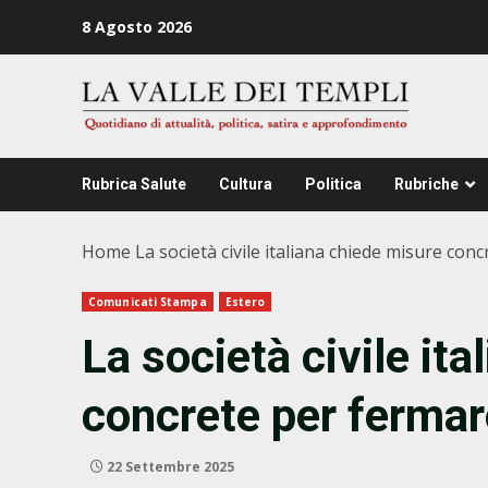
Zum
8 Agosto 2026
Inhalt
springen
Rubrica Salute
Cultura
Politica
Rubriche
Home
La società civile italiana chiede misure con
Comunicati Stampa
Estero
La società civile it
concrete per fermar
22 Settembre 2025