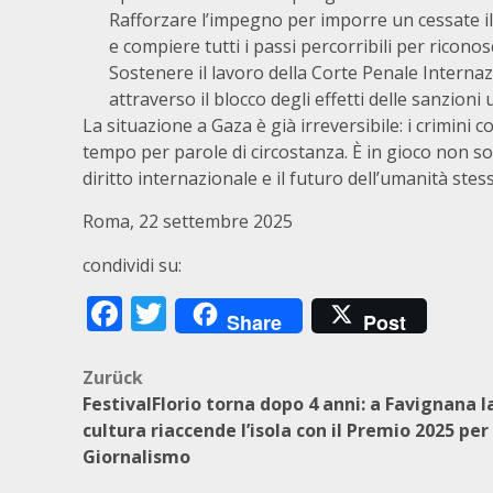
Rafforzare l’impegno per imporre un cessate i
e compiere tutti i passi percorribili per ricono
Sostenere il lavoro della Corte Penale Internaz
attraverso il blocco degli effetti delle sanzio
La situazione a Gaza è già irreversibile: i crimini
tempo per parole di circostanza. È in gioco non sol
diritto internazionale e il futuro dell’umanità stess
Roma, 22 settembre 2025
condividi su:
Facebook
Twitter
Share
Post
Beitragsnavigation
Zurück
FestivalFlorio torna dopo 4 anni: a Favignana l
cultura riaccende l’isola con il Premio 2025 per 
Giornalismo