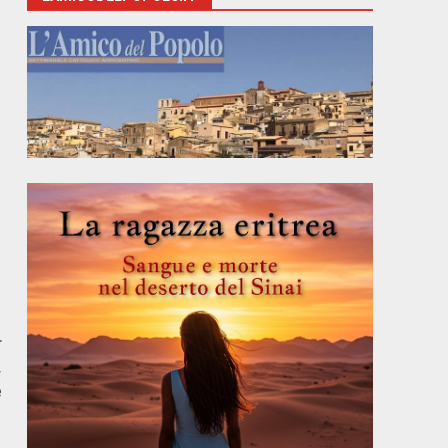
r
,
e