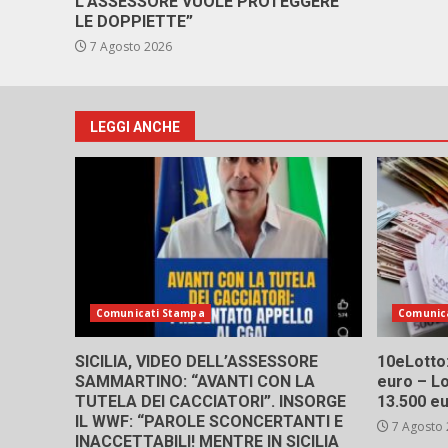
L’ASSESSORE VUOLE PROTEGGERE
LE DOPPIETTE”
7 Agosto 2026
LEGGI ANCHE
Comunicati Stampa
Comunic
SICILIA, VIDEO DELL’ASSESSORE
10eLotto: 
SAMMARTINO: “AVANTI CON LA
euro – Lo
TUTELA DEI CACCIATORI”. INSORGE
13.500 e
IL WWF: “PAROLE SCONCERTANTI E
7 Agosto
INACCETTABILI! MENTRE IN SICILIA