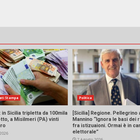
ati Stampa
Politica
in Sicilia tripletta da 100mila
[Sicilia] Regione. Pellegrino 
tto, a Misilmeri (PA) vinti
Mannino “Ignora le basi dei 
uro
fra istizuaioni. Ormai è in 
elettorale”
 2026
7 Agosto 2026