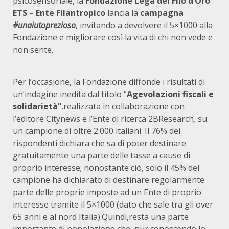
psicosensoriale, la
Fondazione Lega del Filo d’Oro
ETS – Ente Filantropico
lancia la
campagna
#unaiutoprezioso
, invitando a devolvere il 5×1000 alla
Fondazione e migliorare così la vita di chi non vede e
non sente.
Per l’occasione, la Fondazione diffonde i risultati di
un’indagine inedita dal titolo “
Agevolazioni fiscali e
solidarietà”
,realizzata in collaborazione con
l’editore Citynews e l’Ente di ricerca 2BResearch
,
su
un campione di oltre 2.000 italiani. Il 76% dei
rispondenti dichiara che sa di poter destinare
gratuitamente una parte delle tasse a cause di
proprio interesse; nonostante ciò, solo il 45% del
campione ha dichiarato di destinare regolarmente
parte delle proprie imposte ad un Ente di proprio
interesse tramite il 5×1000 (dato che sale tra gli over
65 anni e al nord Italia).Quindi,resta una parte