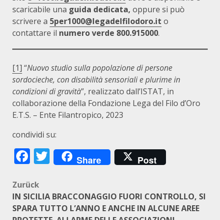
scaricabile una
guida dedicata,
oppure si può
scrivere a
5per1000@legadelfilodoro.it
o
contattare il
numero verde 800.915000
.
[1]
“
Nuovo studio sulla popolazione di persone
sordocieche, con disabilità sensoriali e plurime in
condizioni di gravità
”, realizzato dall’ISTAT, in
collaborazione della Fondazione Lega del Filo d’Oro
E.T.S. – Ente Filantropico, 2023
condividi su:
Facebook
Twitter
Share
Post
Beitragsnavigation
Zurück
IN SICILIA BRACCONAGGIO FUORI CONTROLLO, SI
SPARA TUTTO L’ANNO E ANCHE IN ALCUNE AREE