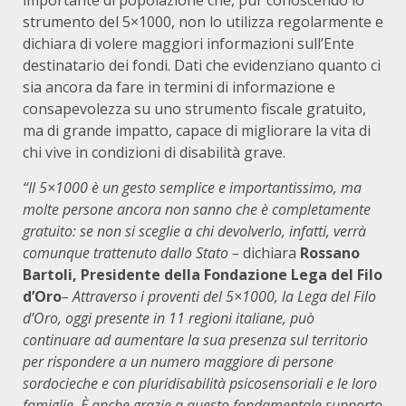
importante di popolazione che, pur conoscendo lo
strumento del 5×1000, non lo utilizza regolarmente e
dichiara di volere maggiori informazioni sull’Ente
destinatario dei fondi. Dati che evidenziano quanto ci
sia ancora da fare in termini di informazione e
consapevolezza su uno strumento fiscale gratuito,
ma di grande impatto, capace di migliorare la vita di
chi vive in condizioni di disabilità grave.
“Il 5×1000 è un gesto semplice e importantissimo, ma
molte persone ancora non sanno che è completamente
gratuito: se non si sceglie a chi devolverlo, infatti, verrà
comunque trattenuto dallo Stato –
dichiara
Rossano
Bartoli,
Presidente della Fondazione Lega del Filo
d’Oro
– Attraverso i proventi del 5×1000, la Lega del Filo
d’Oro, oggi presente in 11 regioni italiane, può
continuare ad aumentare la sua presenza sul territorio
per rispondere a un numero maggiore di persone
sordocieche e con pluridisabilità psicosensoriali e le loro
famiglie. È anche grazie a questo fondamentale supporto