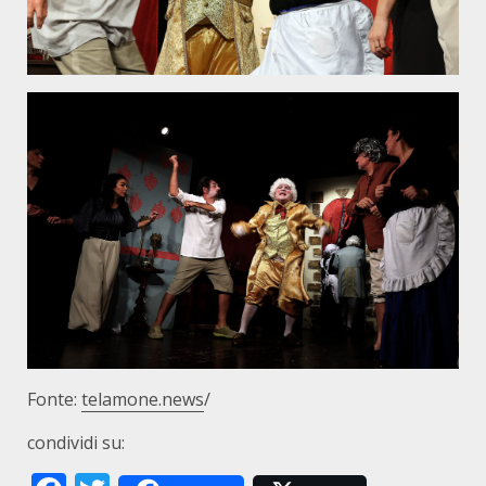
Fonte:
telamone.news
/
condividi su: