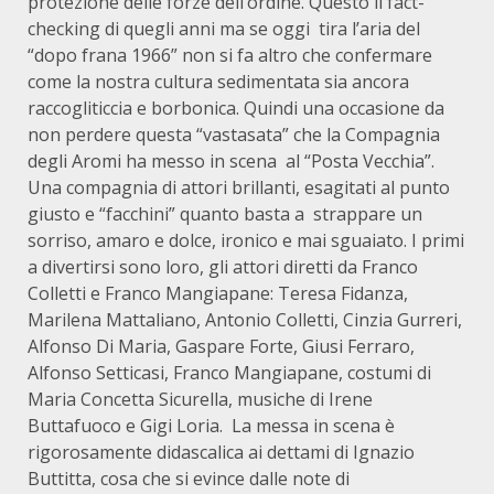
protezione delle forze dell’ordine. Questo il fact-
checking di quegli anni ma se oggi tira l’aria del
“dopo frana 1966” non si fa altro che confermare
come la nostra cultura sedimentata sia ancora
raccogliticcia e borbonica. Quindi una occasione da
non perdere questa “vastasata” che la Compagnia
degli Aromi ha messo in scena al “Posta Vecchia”.
Una compagnia di attori brillanti, esagitati al punto
giusto e “facchini” quanto basta a strappare un
sorriso, amaro e dolce, ironico e mai sguaiato. I primi
a divertirsi sono loro, gli attori diretti da Franco
Colletti e Franco Mangiapane: Teresa Fidanza,
Marilena Mattaliano, Antonio Colletti, Cinzia Gurreri,
Alfonso Di Maria, Gaspare Forte, Giusi Ferraro,
Alfonso Setticasi, Franco Mangiapane, costumi di
Maria Concetta Sicurella, musiche di Irene
Buttafuoco e Gigi Loria. La messa in scena è
rigorosamente didascalica ai dettami di Ignazio
Buttitta, cosa che si evince dalle note di