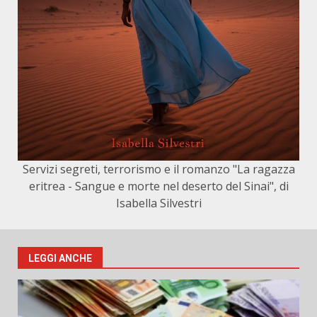
Servizi segreti, terrorismo e il romanzo "La ragazza
eritrea - Sangue e morte nel deserto del Sinai", di
Isabella Silvestri
LEGGI ANCHE