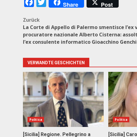
Facebook
Twitter
Share
Post
Beitragsnavigation
Zurück
La Corte di Appello di Palermo smentisce l’ex 
procuratore nazionale Alberto Cisterna: assol
l’ex consulente informatico Gioacchino Genchi
VERWANDTE GESCHICHTEN
Politica
Politica
[Sicilia] Regione. Pellegrino a
[Sicilia] Car