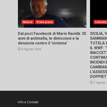
Notizie
Primo piano
Comunic
Dal post Facebook di Mario Ravidà: 35
SICILIA,
anni di antimafia, le dimissioni e la
SAMMART
denuncia contro il ‘sistema’
TUTELA D
IL WWF:
8 Agosto 2026
INACCETT
CONTINU
INCENDI 
CAMBIAM
L’ASSES
DOPPIET
7 Agosto
Info e Contatti