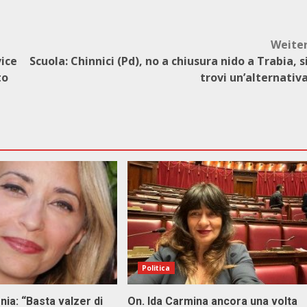
Weite
vice
Scuola: Chinnici (Pd), no a chiusura nido a Trabia, s
to
trovi un’alternativ
Politica
onia: “Basta valzer di
On. Ida Carmina ancora una volta