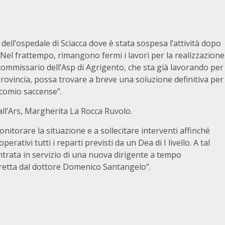
 dell’ospedale di Sciacca dove è stata sospesa l’attività dopo
 Nel frattempo, rimangono fermi i lavori per la realizzazione
commissario dell’Asp di Agrigento, che sta già lavorando per
a provincia, possa trovare a breve una soluzione definitiva per
ocomio saccense”.
all’Ars, Margherita La Rocca Ruvolo.
torare la situazione e a sollecitare interventi affinché
ativi tutti i reparti previsti da un Dea di I livello. A tal
entrata in servizio di una nuova dirigente a tempo
iretta dal dottore Domenico Santangelo”.