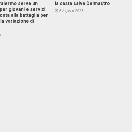
 Palermo serve un
la casta salva Delmastro
er giovani e servizi
6 Agosto 2026
ronta alla battaglia per
lla variazione di
6