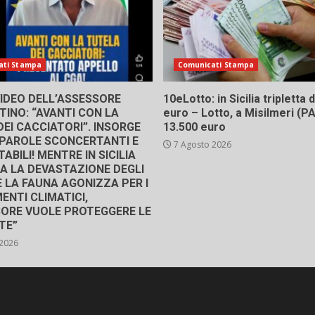
ati Stampa
Comunicati Stampa
 VIDEO DELL’ASSESSORE
10eLotto: in Sicilia tripletta
INO: “AVANTI CON LA
euro – Lotto, a Misilmeri (PA)
EI CACCIATORI”. INSORGE
13.500 euro
 “PAROLE SCONCERTANTI E
7 Agosto 2026
ABILI! MENTRE IN SICILIA
A LA DEVASTAZIONE DEGLI
E LA FAUNA AGONIZZA PER I
ENTI CLIMATICI,
SORE VUOLE PROTEGGERE LE
TE”
 2026