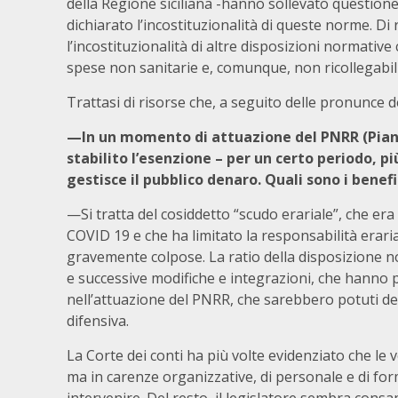
della Regione siciliana -hanno sollevato questione 
dichiarato l’incostituzionalità di queste norme. Di
l’incostituzionalità di altre disposizioni normative
spese non sanitarie e, comunque, non ricollegabili
Trattasi di risorse che, a seguito delle pronunce d
—In un momento di attuazione del PNRR (Piano 
stabilito l’esenzione – per un certo periodo, pi
gestisce il pubblico denaro. Quali sono i benefic
—Si tratta del cosiddetto “scudo erariale”, che era
COVID 19 e che ha limitato la responsabilità erari
gravemente colpose. La ratio della disposizione no
e successive modifiche e integrazioni, che hanno pr
nell’attuazione del PNRR, che sarebbero potuti der
difensiva.
La Corte dei conti ha più volte evidenziato che le 
ma in carenze organizzative, di personale e di fo