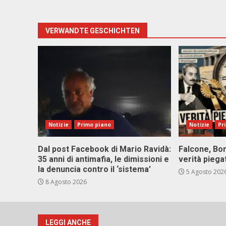
VERWANDTE GESCHICHTEN
Notizie
Primo piano
Notizie
Pr
Dal post Facebook di Mario Ravidà:
Falcone, Bor
35 anni di antimafia, le dimissioni e
verità piega
la denuncia contro il ‘sistema’
5 Agosto 202
8 Agosto 2026
LEGGI ANCHE