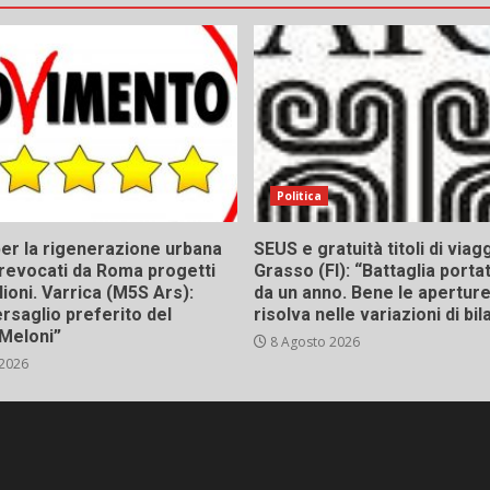
Politica
er la rigenerazione urbana
SEUS e gratuità titoli di viagg
a, revocati da Roma progetti
Grasso (FI): “Battaglia porta
lioni. Varrica (M5S Ars):
da un anno. Bene le aperture,
bersaglio preferito del
risolva nelle variazioni di bil
Meloni”
8 Agosto 2026
 2026