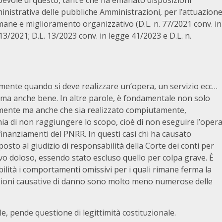
apevole di questo, tant’è che ha emanato disposizioni
inistrativa delle pubbliche Amministrazioni, per l’attuazion
mane e miglioramento organizzativo (D.L. n. 77/2021 conv. in
13/2021; D.L. 13/2023 conv. in legge 41/2023 e D.L. n.
amente quando si deve realizzare un’opera, un servizio ecc…
o ma anche bene. In altre parole, è fondamentale non solo
ente ma anche che sia realizzato compiutamente,
chia di non raggiungere lo scopo, cioè di non eseguire l’oper
finanziamenti del PNRR. In questi casi chi ha causato
osto al giudizio di responsabilità della Corte dei conti per
vo doloso, essendo stato escluso quello per colpa grave. È
ilità i comportamenti omissivi per i quali rimane ferma la
ssioni causative di danno sono molto meno numerose delle
le, pende questione di legittimità costituzionale.