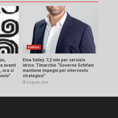
Politica
io,
Etna Valley. 7,2 mln per servizio
ta avanti
idrico. Timarchio “Governo Schifani
 ora si
mantiene impegni per intervento
ancio”
strategico”
8 Agosto 2026