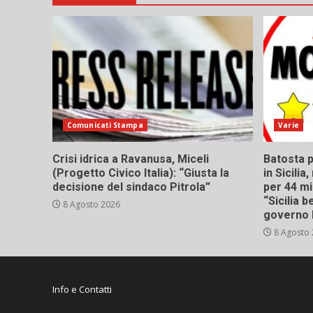
Comunicati Stampa
Varie
Crisi idrica a Ravanusa, Miceli
Batosta p
(Progetto Civico Italia): “Giusta la
in Sicili
decisione del sindaco Pitrola”
per 44 mi
“Sicilia 
8 Agosto 2026
governo 
8 Agosto
Info e Contatti