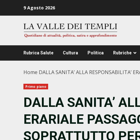
Zum
9 Agosto 2026
Inhalt
springen
Rubrica Salute
Cultura
Politica
Rubriche
Home
DALLA SANITA’ ALLA RESPONSABILITA’ E
Primo piano
DALLA SANITA’ AL
ERARIALE PASSAGG
SOPRATTUTTO PER