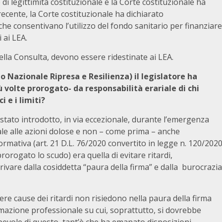
di legittimità costituzionale e la Corte costituzionale ha
 recente, la Corte costituzionale ha dichiarato
 che consentivano l’utilizzo del fondo sanitario per finanziare
 ai LEA.
ella Consulta, devono essere ridestinate ai LEA.
Nazionale Ripresa e Resilienza) il legislatore ha
ù volte prorogato- da responsabilità erariale di chi
i e i limiti?
 stato introdotto, in via eccezionale, durante l’emergenza
ale alle azioni dolose e non – come prima – anche
rmativa (art. 21 D.L. 76/2020 convertito in legge n. 120/202
orogato lo scudo) era quella di evitare ritardi,
ivare dalla cosiddetta “paura della firma” e dalla burocrazia
vere cause dei ritardi non risiedono nella paura della firma
rmazione professionale su cui, soprattutto, si dovrebbe