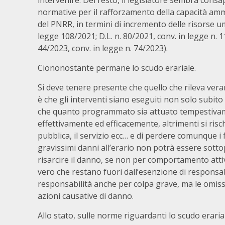
intervenire. Del resto, il legislatore sembra cons
normative per il rafforzamento della capacità amm
del PNRR, in termini di incremento delle risorse u
legge 108/2021; D.L. n. 80/2021, conv. in legge n. 1
44/2023, conv. in legge n. 74/2023).
Ciononostante permane lo scudo erariale.
Si deve tenere presente che quello che rileva ver
è che gli interventi siano eseguiti non solo subit
che quanto programmato sia attuato tempestivam
effettivamente ed efficacemente, altrimenti si ris
pubblica, il servizio ecc… e di perdere comunque i 
gravissimi danni all’erario non potrà essere sottop
risarcire il danno, se non per comportamento atti
vero che restano fuori dall’esenzione di responsab
responsabilità anche per colpa grave, ma le omi
azioni causative di danno.
Allo stato, sulle norme riguardanti lo scudo eraria