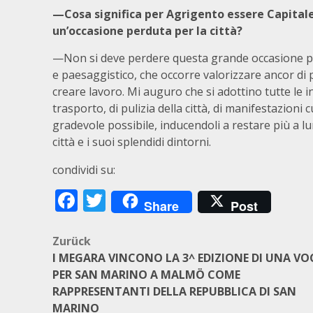
—Cosa significa per Agrigento essere Capitale 
un’occasione perduta per la città?
—Non si deve perdere questa grande occasione p
e paesaggistico, che occorre valorizzare ancor di pi
creare lavoro. Mi auguro che si adottino tutte le in
trasporto, di pulizia della città, di manifestazioni c
gradevole possibile, inducendoli a restare più a lun
città e i suoi splendidi dintorni.
condividi su:
Facebook
Twitter
Share
Post
Beitragsnavigation
Zurück
I MEGARA VINCONO LA 3^ EDIZIONE DI UNA VO
PER SAN MARINO A MALMÖ COME
RAPPRESENTANTI DELLA REPUBBLICA DI SAN
MARINO