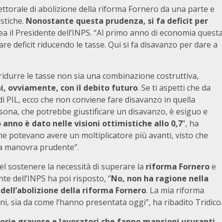
ttorale di abolizione della riforma Fornero da una parte e
istiche.
Nonostante questa prudenza, si fa deficit per
nea il Presidente dell’INPS. “Al primo anno di economia quest
re deficit riducendo le tasse. Qui si fa disavanzo per dare a
i ridurre le tasse non sia una combinazione costruttiva,
ghi, ovviamente, con il debito futuro
. Se ti aspetti che da
 PIL, ecco che non conviene fare disavanzo in quella
ersona, che potrebbe giustificare un disavanzo, è esiguo e
o anno è dato nelle visioni ottimistiche allo 0,7
”, ha
 che potevano avere un moltiplicatore più avanti, visto che
a manovra prudente”.
 sostenere la necessità di superare la
riforma Fornero
e
te dell’INPS ha poi risposto, ”
No, non ha ragione nella
 dell’abolizione della riforma Fornero
. La mia riforma
ini, sia da come l’hanno presentata oggi”, ha ribadito Tridico
gorie gravose e lavoratori che fanno mansioni usuranti
,