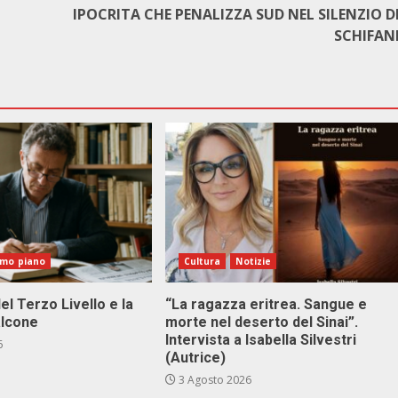
IPOCRITA CHE PENALIZZA SUD NEL SILENZIO D
SCHIFAN
imo piano
Cultura
Notizie
el Terzo Livello e la
“La ragazza eritrea. Sangue e
alcone
morte nel deserto del Sinai”.
Intervista a Isabella Silvestri
6
(Autrice)
3 Agosto 2026