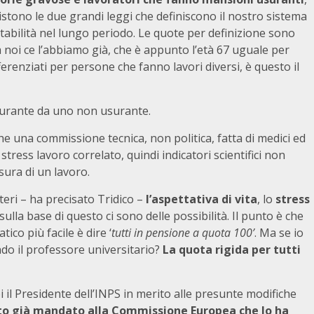
stono le due grandi leggi che definiscono il nostro sistema
tabilità nel lungo periodo. Le quote per definizione sono
 noi ce l’abbiamo già, che è appunto l’età 67 uguale per
fferenziati per persone che fanno lavori diversi, è questo il
usurante da uno non usurante.
nche una commissione tecnica, non politica, fatta di medici ed
 stress lavoro correlato, quindi indicatori scientifici non
usura di un lavoro.
eri – ha precisato Tridico –
l’aspettativa di vita
, lo
stress
 sulla base di questo ci sono delle possibilità. Il punto è che
ico più facile è dire ‘
tutti in pensione a quota 100’
. Ma se io
do il professore universitario?
La quota rigida per tutti
i il Presidente dell’INPS in merito alle presunte modifiche
ato già mandato alla Commissione Europea che lo ha