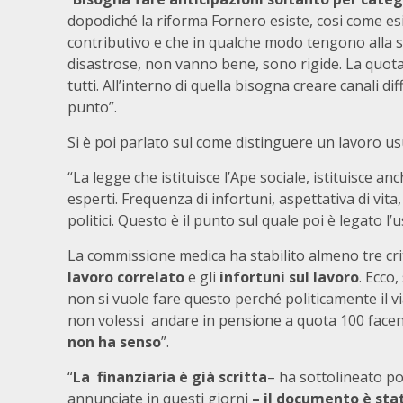
dopodiché la riforma Fornero esiste, cosi come esi
contributivo e che in qualche modo tengono alla s
disastrose, non vanno bene, sono rigide. La quota
tutti. All’interno di quella bisogna creare canali di
punto”.
Si è poi parlato sul come distinguere un lavoro 
“La legge che istituisce l’Ape sociale, istituisce a
esperti. Frequenza di infortuni, aspettativa di vita,
politici. Questo è il punto sul quale poi è legato l’
La commissione medica ha stabilito almeno tre crit
lavoro correlato
e gli
infortuni sul lavoro
. Ecco,
non si vuole fare questo perché politicamente il viat
non volessi andare in pensione a quota 100 facen
non ha senso
”.
“
La finanziaria è già scritta
– ha sottolineato po
annunciate in questi giorni
– il documento è st