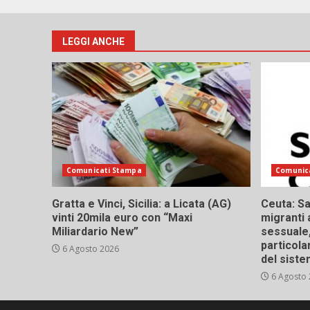
LEGGI ANCHE
Comunicati Stampa
Comunic
Gratta e Vinci, Sicilia: a Licata (AG)
Ceuta: Sa
vinti 20mila euro con “Maxi
migranti 
Miliardario New”
sessuale,
particola
6 Agosto 2026
del siste
6 Agosto