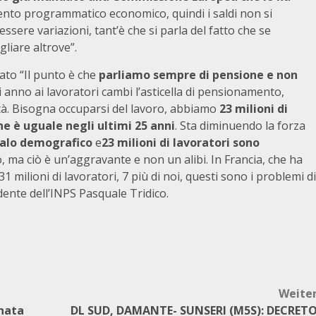
nto programmatico economico, quindi i saldi non si
essere variazioni, tant’è che si parla del fatto che se
liare altrove”.
rato “Il punto è che
parliamo sempre di pensione e non
 anno ai lavoratori cambi l’asticella di pensionamento,
ità. Bisogna occuparsi del lavoro, abbiamo
23 milioni di
e è uguale negli ultimi 25 anni
. Sta diminuendo la forza
calo demografico
e
23 milioni di lavoratori sono
 ma ciò è un’aggravante e non un alibi. In Francia, che ha
 milioni di lavoratori, 7 più di noi, questi sono i problemi di
dente dell’INPS Pasquale Tridico.
Weite
onata
DL SUD, DAMANTE- SUNSERI (M5S): DECRET