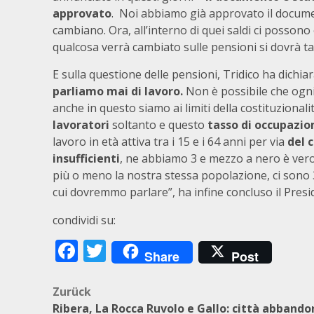
approvato
. Noi abbiamo già approvato il docume
cambiano. Ora, all’interno di quei saldi ci possono 
qualcosa verrà cambiato sulle pensioni si dovrà tag
E sulla questione delle pensioni, Tridico ha dichia
parliamo mai di lavoro.
Non è possibile che ogni
anche in questo siamo ai limiti della costituzional
lavoratori
soltanto e questo
tasso di occupazion
lavoro in età attiva tra i 15 e i 64 anni per via
del 
insufficienti
, ne abbiamo 3 e mezzo a nero è vero,
più o meno la nostra stessa popolazione, ci sono 31
cui dovremmo parlare”, ha infine concluso il Presi
condividi su:
Facebook
Twitter
Share
Post
Beitragsnavigation
Zurück
Ribera, La Rocca Ruvolo e Gallo: città abband