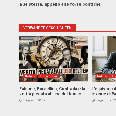
a se stessa, appello alle forze politiche
VERWANDTE GESCHICHTEN
Notizie
Primo piano
Notizie
Pr
Falcone, Borsellino, Contrada e la
L’equivoco d
verità piegata all’uso del tempo
lezione di F
5 Agosto 2026
3 Agosto 202