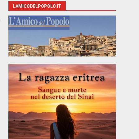
LAMICODELPOPOLO.IT
a
.