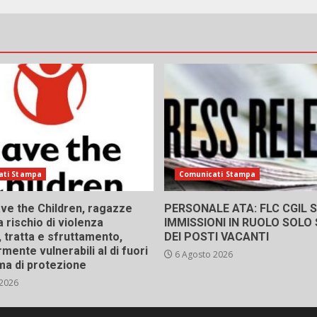
ati Stampa
Comunicati Stampa
ve the Children, ragazze
PERSONALE ATA: FLC CGIL SI
a rischio di violenza
IMMISSIONI IN RUOLO SOLO
 tratta e sfruttamento,
DEI POSTI VACANTI
rmente vulnerabili al di fuori
6 Agosto 2026
ma di protezione
 2026