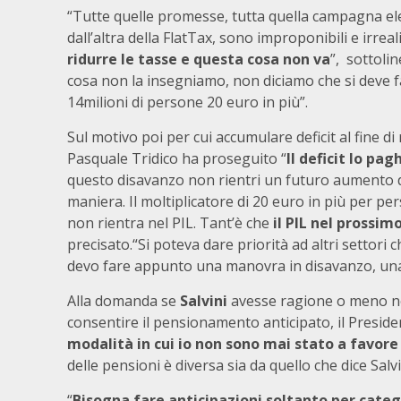
“Tutte quelle promesse, tutta quella campagna ele
dall’altra della FlatTax, sono improponibili e irreal
ridurre le tasse e questa cosa non va
”, sottoli
cosa non la insegniamo, non diciamo che si deve fa
14milioni di persone 20 euro in più”.
Sul motivo poi per cui accumulare deficit al fine d
Pasquale Tridico ha proseguito “
Il deficit lo pa
questo disavanzo non rientri un futuro aumento di
maniera. Il moltiplicatore di 20 euro in più per p
non rientra nel PIL. Tant’è che
il PIL nel prossim
precisato.“Si poteva dare priorità ad altri settori
devo fare appunto una manovra in disavanzo, un
Alla domanda se
Salvini
avesse ragione o meno nel
consentire il pensionamento anticipato, il Presiden
modalità in cui io non sono mai stato a favore
delle pensioni è diversa sia da quello che dice Salv
“
Bisogna fare anticipazioni soltanto per cate