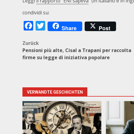
Leggi
il rapporto “ENI sapeva
” (in italiano e in ing
condividi su:
Facebook
Twitter
Share
Post
Beitragsnavigation
Zurück
Pensioni più alte, Cisal a Trapani per raccolta
firme su legge di iniziativa popolare
VERWANDTE GESCHICHTEN