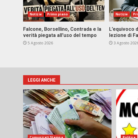
Notizie
Primo piano
Notizie
Pr
Falcone, Borsellino, Contrada e la
L’equivoco d
verità piegata all’uso del tempo
lezione di F
5 Agosto 2026
3 Agosto 202
LEGGI ANCHE
Comunicati Stampa
Politica