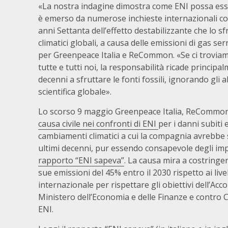
«La nostra indagine dimostra come ENI possa esse
è emerso da numerose inchieste internazionali con
anni Settanta dell’effetto destabilizzante che lo s
climatici globali, a causa delle emissioni di gas se
per Greenpeace Italia e ReCommon. «Se ci troviamo 
tutte e tutti noi, la responsabilità ricade princi
decenni a sfruttare le fonti fossili, ignorando gli
scientifica globale».
Lo scorso 9 maggio Greenpeace Italia, ReCommon e d
causa civile nei confronti di ENI
per i danni subiti 
cambiamenti climatici a cui la compagnia avrebbe 
ultimi decenni, pur essendo consapevole degli impat
rapporto “ENI sapeva”
. La causa mira a costringer
sue emissioni del 45% entro il 2030 rispetto ai liv
internazionale per rispettare gli obiettivi dell’Acc
Ministero dell’Economia e delle Finanze e contro Cas
ENI.