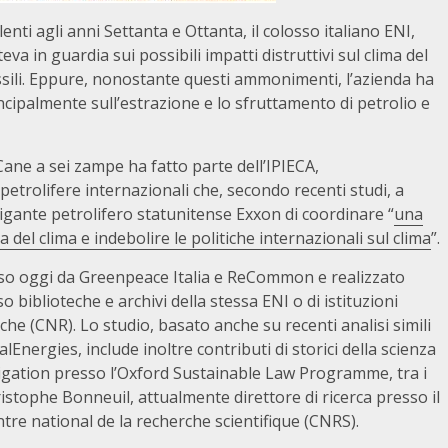
nti agli anni Settanta e Ottanta, il colosso italiano ENI,
va in guardia sui possibili impatti distruttivi sul clima del
ossili. Eppure, nonostante questi ammonimenti, l’azienda ha
cipalmente sull’estrazione e lo sfruttamento di petrolio e
 Cane a sei zampe ha fatto parte dell’IPIECA,
trolifere internazionali che, secondo recenti studi, a
igante petrolifero statunitense Exxon di coordinare “
una
el clima e indebolire le politiche internazionali sul clima
”.
fuso oggi da Greenpeace Italia e ReCommon e realizzato
o biblioteche e archivi della stessa ENI o di istituzioni
rche (CNR). Lo studio, basato anche su recenti analisi simili
nergies, include inoltre contributi di storici della scienza
tigation presso l’Oxford Sustainable Law Programme, tra i
ristophe Bonneuil, attualmente direttore di ricerca presso il
ntre national de la recherche scientifique (CNRS).