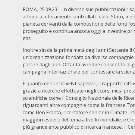
ROMA, 25.09.23 – In diverse sue pubblicazioni risale
all’epoca interamente controllato dallo Stato, mette
pianeta derivanti dalla combustione delle fonti f
proseguito e continua ancora oggi a investire prin
gas.
Inoltre sin dalla prima metà degli anni Settanta il
un’organizzazione fondata da diverse compagnie pe
partire dagli anni Ottanta avrebbe consentito al g
campagna internazionale per contestare la scienza d
È quanto denuncia «
ENI sapeva
», il rapporto dif
grazie a ricerche effettuate negli scorsi mesi press
scientifiche come il Consiglio Nazionale delle Rice
riguardanti altre compagnie come la francese TotalE
come Ben Franta, ricercatore senior in Climate Li
maggiori esperti del tema a livello mondiale, e Ch
più grande ente pubblico di ricerca francese, il Ce