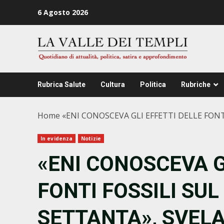
Zum
6 Agosto 2026
Inhalt
springen
Rubrica Salute
Cultura
Politica
Rubriche
Home
«ENI CONOSCEVA GLI EFFETTI DELLE FONT
In evidenza
Notizie
«ENI CONOSCEVA G
FONTI FOSSILI SUL
SETTANTA», SVELA