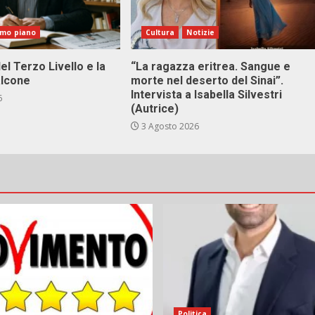
imo piano
Cultura
Notizie
el Terzo Livello e la
“La ragazza eritrea. Sangue e
alcone
morte nel deserto del Sinai”.
Intervista a Isabella Silvestri
6
(Autrice)
3 Agosto 2026
Politica