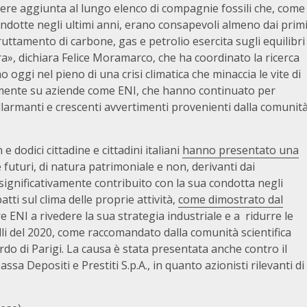
re aggiunta al lungo elenco di compagnie fossili che, come
dotte negli ultimi anni, erano consapevoli almeno dai prim
fruttamento di carbone, gas e petrolio esercita sugli equilibri
rra», dichiara Felice Moramarco, che ha coordinato la ricerca
oggi nel pieno di una crisi climatica che minaccia le vite di
palmente su aziende come ENI, che hanno continuato per
 allarmanti e crescenti avvertimenti provenienti dalla comunit
odici cittadine e cittadini italiani
hanno presentato una
e futuri, di natura patrimoniale e non, derivanti dai
significativamente contribuito con la sua condotta negli
ti sul clima delle proprie attività,
come dimostrato dal
e ENI a rivedere la sua strategia industriale e a ridurre le
elli del 2020, come raccomandato dalla comunità scientifica
ordo di Parigi. La causa è stata presentata anche contro il
sa Depositi e Prestiti S.p.A., in quanto azionisti rilevanti di