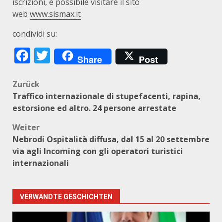
iscrizioni, è possibile visitare il sito
web
www.sismax.it
condividi su:
Facebook
Twitter
Share
Post
Beitragsnavigation
Zurück
Traffico internazionale di stupefacenti, rapina,
estorsione ed altro. 24 persone arrestate
Weiter
Nebrodi Ospitalità diffusa, dal 15 al 20 settembre
via agli Incoming con gli operatori turistici
internazionali
VERWANDTE GESCHICHTEN