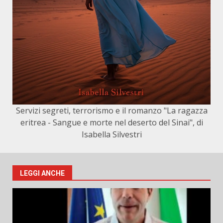
Servizi segreti, terrorismo e il romanzo "La ragazza
eritrea - Sangue e morte nel deserto del Sinai", di
Isabella Silvestri
LEGGI ANCHE